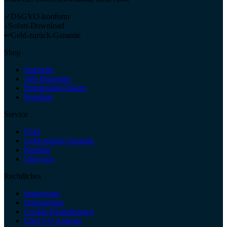
✓
DSGVO-konform
↓
Sofort-Download
↩
Geld-zurück-Garantie
Shop
Startseite
Alle Branchen
Bundesland-Pakete
Preisliste
Service
FAQ
Geld-zurück-Garantie
Kontakt
Über uns
Rechtliches
Impressum
Datenschutz
Cookie-Einstellungen
DSGVO-Anfrage