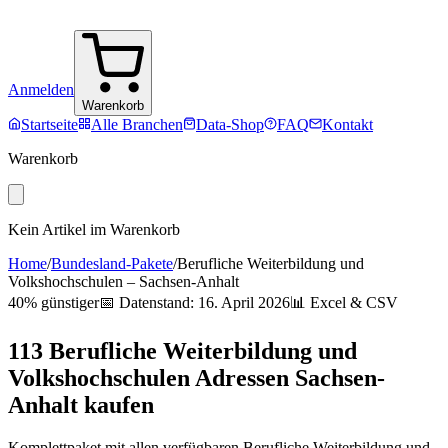
Anmelden
Warenkorb
Startseite
Alle Branchen
Data-Shop
FAQ
Kontakt
Warenkorb
Kein Artikel im Warenkorb
Home
/
Bundesland-Pakete
/
Berufliche Weiterbildung und
Volkshochschulen
–
Sachsen-Anhalt
40% günstiger
📅 Datenstand:
16. April 2026
📊 Excel & CSV
113
Berufliche Weiterbildung und
Volkshochschulen
Adressen
Sachsen-
Anhalt
kaufen
Komplettpaket mit allen verfügbaren
Berufliche Weiterbildung und