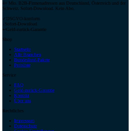
4+ Mio. B2B-Firmenadressen aus Deutschland, Österreich und der
Schweiz. Sofort-Download. Kein Abo.
✓
DSGVO-konform
↓
Sofort-Download
↩
Geld-zurück-Garantie
Shop
Startseite
Alle Branchen
Bundesland-Pakete
Preisliste
Service
FAQ
Geld-zurück-Garantie
Kontakt
Über uns
Rechtliches
Impressum
Datenschutz