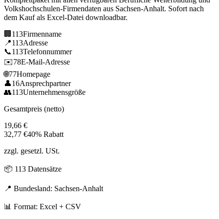
Volkshochschulen
-Firmendaten aus
Sachsen-Anhalt
. Sofort nach
dem Kauf als Excel-Datei downloadbar.
🏢
113
Firmenname
📍
113
Adresse
📞
113
Telefonnummer
✉️
78
E-Mail-Adresse
🌐
77
Homepage
👤
16
Ansprechpartner
👥
113
Unternehmensgröße
Gesamtpreis (netto)
19,66
€
32,77
€
40% Rabatt
zzgl. gesetzl. USt.
📦
113
Datensätze
📍 Bundesland:
Sachsen-Anhalt
📊 Format: Excel + CSV