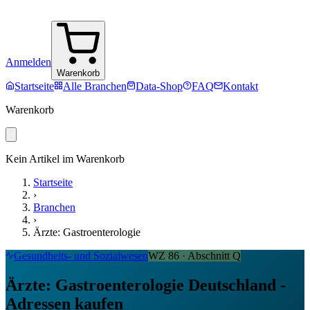
Anmelden
Warenkorb
Startseite
Alle Branchen
Data-Shop
FAQ
Kontakt
Warenkorb
Kein Artikel im Warenkorb
Startseite
›
Branchen
›
Ärzte: Gastroenterologie
Gesundheits- und Sozialwesen
WZ
86
· Abschnitt
Q
Ärzte: Gastroenterologie Deutschland -
Adressen kaufen