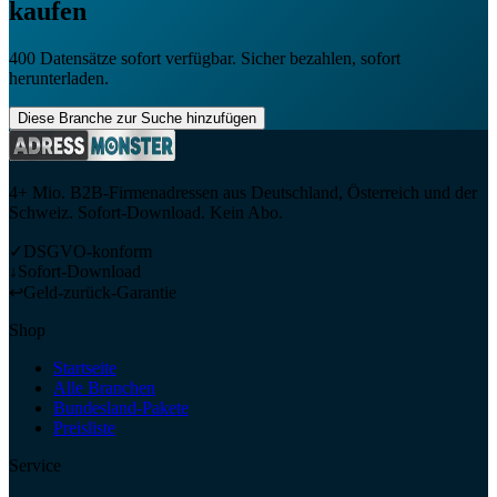
kaufen
400
Datensätze sofort verfügbar. Sicher bezahlen, sofort
herunterladen.
Diese Branche zur Suche hinzufügen
4+ Mio. B2B-Firmenadressen aus Deutschland, Österreich und der
Schweiz. Sofort-Download. Kein Abo.
✓
DSGVO-konform
↓
Sofort-Download
↩
Geld-zurück-Garantie
Shop
Startseite
Alle Branchen
Bundesland-Pakete
Preisliste
Service