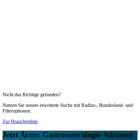
Was wir nicht da haben, recherchieren wir für Sie!
Diese Branchen könnten Sie auch interessieren
Ärzte: Allgemeinmedizin
26.933
Firmenadressen
Ärzte: Anästhesiologie
1.502
Firmenadressen
Ärzte: Arbeitsmedizin und Betriebsärzte
436
Firmenadressen
Ärzte: Augenheilkunde
2.613
Firmenadressen
Ärzte: Chirurgie
1.514
Firmenadressen
Ärzte: Frauenheilkunde und Geburtshilfe
5.908
Firmenadressen
Nicht das Richtige gefunden?
Nutzen Sie unsere erweiterte Suche mit Radius-, Bundesland- und
Filteroptionen.
Zur Branchenliste
Jetzt
Ärzte: Gastroenterologie
-Adressen