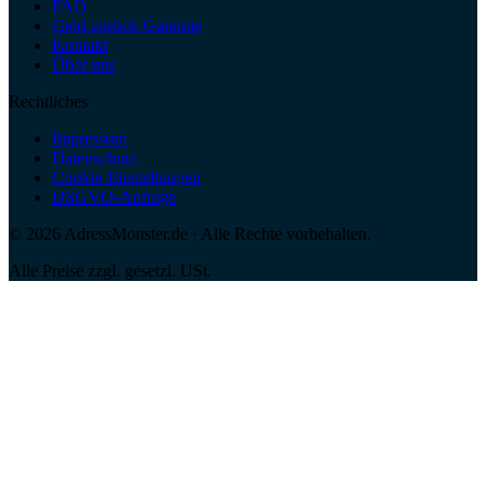
FAQ
Geld-zurück-Garantie
Kontakt
Über uns
Rechtliches
Impressum
Datenschutz
Cookie-Einstellungen
DSGVO-Anfrage
©
2026
AdressMonster.de · Alle Rechte vorbehalten.
Alle Preise zzgl. gesetzl. USt.