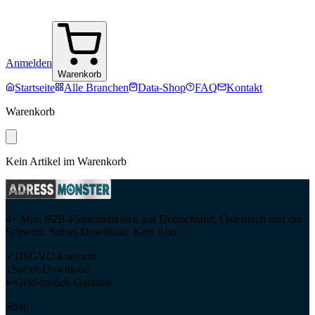
Anmelden
Warenkorb
Startseite
Alle Branchen
Data-Shop
FAQ
Kontakt
Warenkorb
Kein Artikel im Warenkorb
4+ Mio. B2B-Firmenadressen aus Deutschland, Österreich und der
Schweiz. Sofort-Download. Kein Abo.
✓
DSGVO-konform
↓
Sofort-Download
↩
Geld-zurück-Garantie
Shop