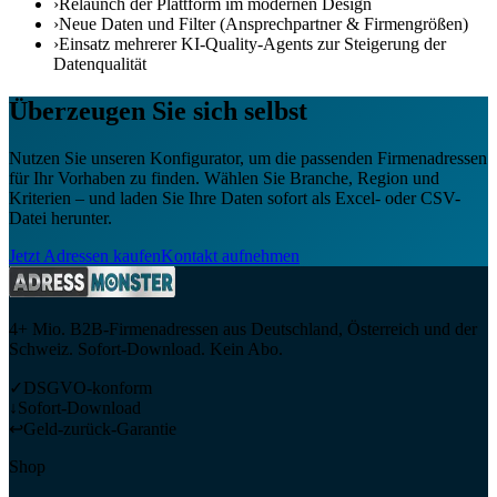
›
Relaunch der Plattform im modernen Design
›
Neue Daten und Filter (Ansprechpartner & Firmengrößen)
›
Einsatz mehrerer KI-Quality-Agents zur Steigerung der
Datenqualität
Überzeugen Sie sich selbst
Nutzen Sie unseren Konfigurator, um die passenden Firmenadressen
für Ihr Vorhaben zu finden. Wählen Sie Branche, Region und
Kriterien – und laden Sie Ihre Daten sofort als Excel- oder CSV-
Datei herunter.
Jetzt Adressen kaufen
Kontakt aufnehmen
4+ Mio. B2B-Firmenadressen aus Deutschland, Österreich und der
Schweiz. Sofort-Download. Kein Abo.
✓
DSGVO-konform
↓
Sofort-Download
↩
Geld-zurück-Garantie
Shop