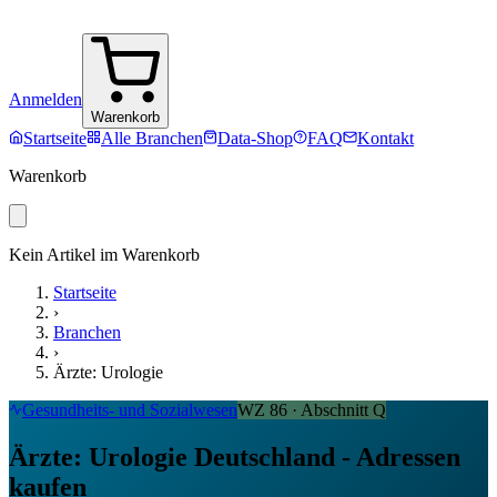
Anmelden
Warenkorb
Startseite
Alle Branchen
Data-Shop
FAQ
Kontakt
Warenkorb
Kein Artikel im Warenkorb
Startseite
›
Branchen
›
Ärzte: Urologie
Gesundheits- und Sozialwesen
WZ
86
· Abschnitt
Q
Ärzte: Urologie Deutschland - Adressen
kaufen