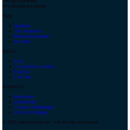
↓
Sofort-Download
↩
Geld-zurück-Garantie
Shop
Startseite
Alle Branchen
Bundesland-Pakete
Preisliste
Service
FAQ
Geld-zurück-Garantie
Kontakt
Über uns
Rechtliches
Impressum
Datenschutz
Cookie-Einstellungen
DSGVO-Anfrage
©
2026
AdressMonster.de · Alle Rechte vorbehalten.