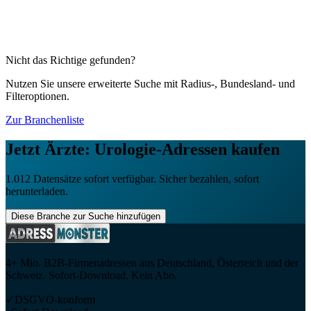
2.613
Firmenadressen
Ärzte: Chirurgie
1.514
Firmenadressen
Ärzte: Frauenheilkunde und Geburtshilfe
5.908
Firmenadressen
Nicht das Richtige gefunden?
Nutzen Sie unsere erweiterte Suche mit Radius-, Bundesland- und
Filteroptionen.
Zur Branchenliste
Jetzt
Ärzte: Urologie
-Adressen kaufen
1.012
Datensätze sofort verfügbar. Sicher bezahlen, sofort
herunterladen.
Diese Branche zur Suche hinzufügen
4+ Mio. B2B-Firmenadressen aus Deutschland, Österreich und der
Schweiz. Sofort-Download. Kein Abo.
✓
DSGVO-konform