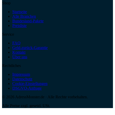
Shop
Startseite
Alle Branchen
Bundesland-Pakete
Preisliste
Service
FAQ
Geld-zurück-Garantie
Kontakt
Über uns
Rechtliches
Impressum
Datenschutz
Cookie-Einstellungen
DSGVO-Anfrage
©
2026
AdressMonster.de · Alle Rechte vorbehalten.
Alle Preise zzgl. gesetzl. USt.