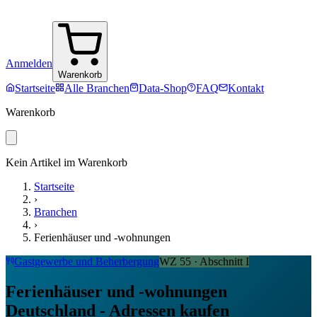
Anmelden
Warenkorb
Startseite
Alle Branchen
Data-Shop
FAQ
Kontakt
Warenkorb
Kein Artikel im Warenkorb
Startseite
›
Branchen
›
Ferienhäuser und -wohnungen
Gastgewerbe und Beherbergung
WZ
55
· Abschnitt
I
Ferienhäuser und -wohnungen
Deutschland - Adressen kaufen