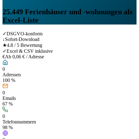
25.449
Ferienhäuser und -wohnungen
als
Excel-Liste
✓
DSGVO-konform
↓
Sofort-Download
★
4.8 / 5 Bewertung
✓
Excel & CSV inklusive
€
Ab 0,06 € / Adresse
0
Adressen
100 %
0
Emails
67
%
0
Telefonnummern
98
%