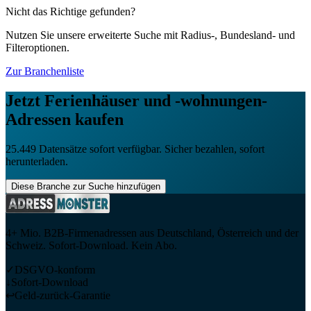
2.126
Firmenadressen
Nicht das Richtige gefunden?
Nutzen Sie unsere erweiterte Suche mit Radius-, Bundesland- und
Filteroptionen.
Zur Branchenliste
Jetzt
Ferienhäuser und -wohnungen
-
Adressen kaufen
25.449
Datensätze sofort verfügbar. Sicher bezahlen, sofort
herunterladen.
Diese Branche zur Suche hinzufügen
4+ Mio. B2B-Firmenadressen aus Deutschland, Österreich und der
Schweiz. Sofort-Download. Kein Abo.
✓
DSGVO-konform
↓
Sofort-Download
↩
Geld-zurück-Garantie