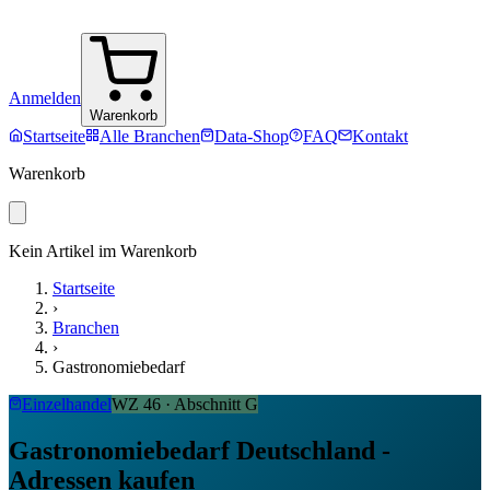
Anmelden
Warenkorb
Startseite
Alle Branchen
Data-Shop
FAQ
Kontakt
Warenkorb
Kein Artikel im Warenkorb
Startseite
›
Branchen
›
Gastronomiebedarf
Einzelhandel
WZ
46
· Abschnitt
G
Gastronomiebedarf Deutschland -
Adressen kaufen