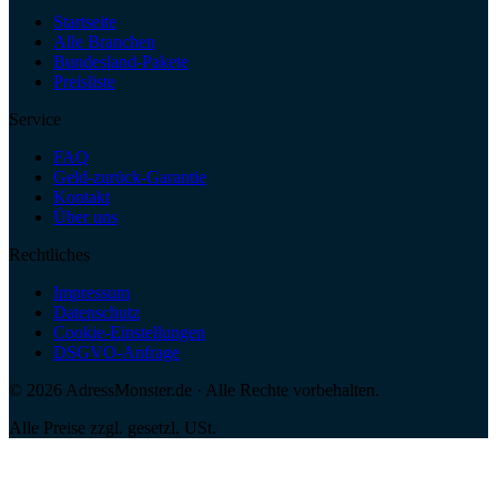
Startseite
Alle Branchen
Bundesland-Pakete
Preisliste
Service
FAQ
Geld-zurück-Garantie
Kontakt
Über uns
Rechtliches
Impressum
Datenschutz
Cookie-Einstellungen
DSGVO-Anfrage
©
2026
AdressMonster.de · Alle Rechte vorbehalten.
Alle Preise zzgl. gesetzl. USt.