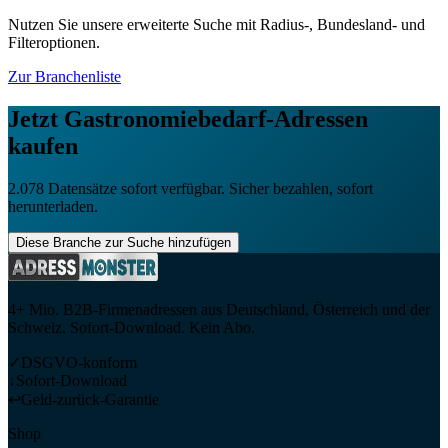
Nutzen Sie unsere erweiterte Suche mit Radius-, Bundesland- und
Filteroptionen.
Zur Branchenliste
Jetzt
Gastronomiebedarf
-Adressen
kaufen
2.078
Datensätze sofort verfügbar. Sicher bezahlen, sofort
herunterladen.
Diese Branche zur Suche hinzufügen
4+ Mio. B2B-Firmenadressen aus Deutschland, Österreich und der
Schweiz. Sofort-Download. Kein Abo.
✓
DSGVO-konform
↓
Sofort-Download
↩
Geld-zurück-Garantie
Shop