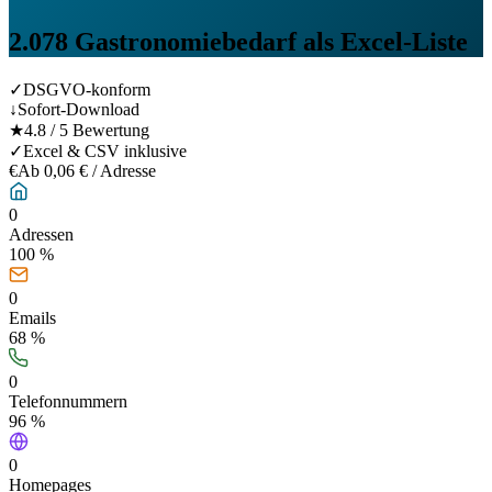
2.078
Gastronomiebedarf
als Excel-Liste
✓
DSGVO-konform
↓
Sofort-Download
★
4.8 / 5 Bewertung
✓
Excel & CSV inklusive
€
Ab 0,06 € / Adresse
0
Adressen
100 %
0
Emails
68
%
0
Telefonnummern
96
%
0
Homepages