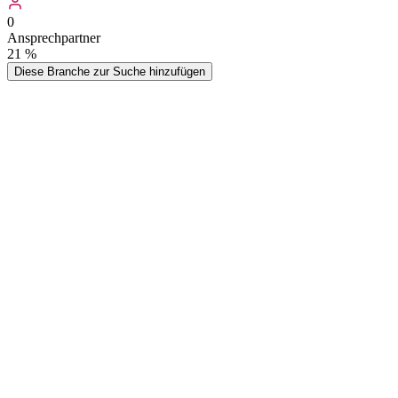
0
Ansprechpartner
21
%
Diese Branche zur Suche hinzufügen
Möchten Sie gezielt Kinos in Deutschland kontaktieren? Mit unserer
enthält alle relevanten Kontaktinformationen und ermöglicht es Ihne
umfangreichen Filtermöglichkeiten nach Bundesland, PLZ-Bereich un
Das Kino – auch Lichtspieltheater, Lichtspielhaus oder Filmtheater ge
des Ins-Kino-Gehens. (Quelle: Wikipedia)
Wer kauft
Kinos
-Adressen?
Typische Zielgruppen, die von dieser Datenliste profitieren
Filmverleiher & Distributoren
Filmverleiher nutzen Kino-Adressen für die Direktvermarktung neuer
Filmgenres ansprechen.
Kinovertreter & Technik