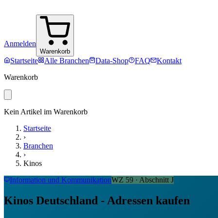
Anmelden
Warenkorb
Startseite
Alle Branchen
Data-Shop
FAQ
Kontakt
Warenkorb
Kein Artikel im Warenkorb
Startseite
›
Branchen
›
Kinos
Information und Kommunikation
WZ
59
· Abschnitt
J
Kinos Deutschland - Adressen kaufen