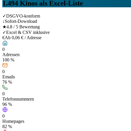
1.494
Kinos
als Excel-Liste
✓
DSGVO-konform
↓
Sofort-Download
★
4.8 / 5 Bewertung
✓
Excel & CSV inklusive
€
Ab 0,06 € / Adresse
0
Adressen
100 %
0
Emails
76
%
0
Telefonnummern
96
%
0
Homepages
82
%