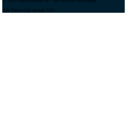
©
2026
AdressMonster.de · Alle Rechte vorbehalten.
Alle Preise zzgl. gesetzl. USt.