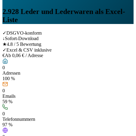
2.928
Leder und Lederwaren
als Excel-
Liste
✓
DSGVO-konform
↓
Sofort-Download
★
4.8 / 5 Bewertung
✓
Excel & CSV inklusive
€
Ab 0,06 € / Adresse
0
Adressen
100 %
0
Emails
59
%
0
Telefonnummern
97
%