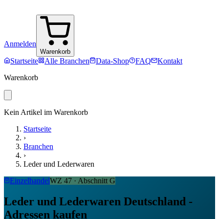
Anmelden
Warenkorb
Startseite
Alle Branchen
Data-Shop
FAQ
Kontakt
Warenkorb
Kein Artikel im Warenkorb
Startseite
›
Branchen
›
Leder und Lederwaren
Einzelhandel
WZ
47
· Abschnitt
G
Leder und Lederwaren Deutschland -
Adressen kaufen