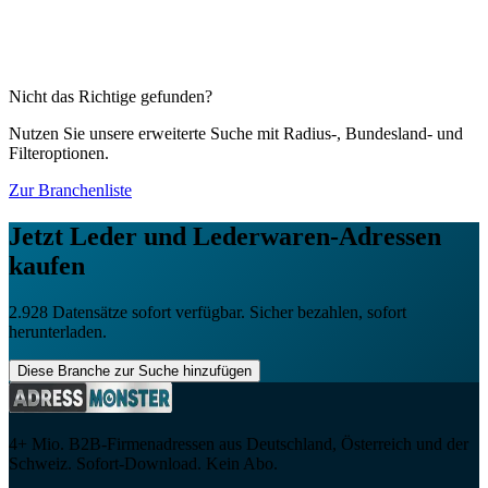
8.957
Firmenadressen
Computerzubehör
3.128
Firmenadressen
Nahrungsergänzungsmittel (Supplements)
1.070
Firmenadressen
Nicht das Richtige gefunden?
Nutzen Sie unsere erweiterte Suche mit Radius-, Bundesland- und
Filteroptionen.
Zur Branchenliste
Jetzt
Leder und Lederwaren
-Adressen
kaufen
2.928
Datensätze sofort verfügbar. Sicher bezahlen, sofort
herunterladen.
Diese Branche zur Suche hinzufügen
4+ Mio. B2B-Firmenadressen aus Deutschland, Österreich und der
Schweiz. Sofort-Download. Kein Abo.