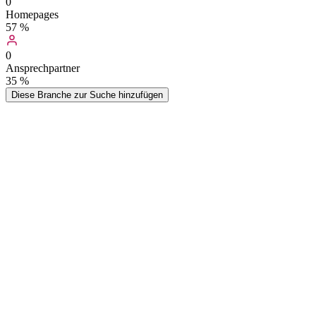
0
Homepages
57
%
0
Ansprechpartner
35
%
Diese Branche zur Suche hinzufügen
Bitte beachten Sie, dass wir generell nicht ausschließen können,
dass sich in dieser Branche auch Unternehmen befinden die anstelle
Echtleder auch Kunstlederwaren herstellen oder anbieten, auch
wenn wir versuchen dies möglichst auszuschließen. Primär befinden
sich in dieser Branche Händler und Hersteller aus der
Bekleidungsindustrie /-handel. Auch Schuhmacher und
Lederverarbeitungsbetriebe können hier enthalten sein.
Unter "Lederwaren" versteht man vor allen Dingen Taschen,
Mappen, Börsen und andere Accessoires. Eine klare Trennung zur
Lederbekleidung, Lederschuhen und Lederkoffern gibt es nicht.
Ledermöbel werden aber nicht mehr als Lederwaren bezeichnet.
(Quelle: leder-info.de)