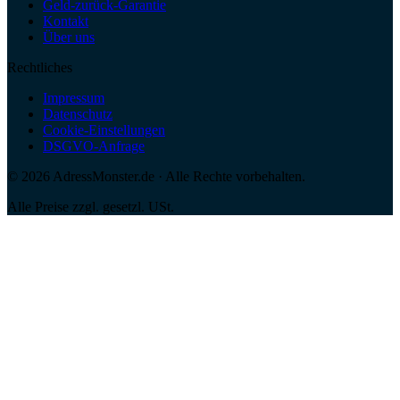
Geld-zurück-Garantie
Kontakt
Über uns
Rechtliches
Impressum
Datenschutz
Cookie-Einstellungen
DSGVO-Anfrage
©
2026
AdressMonster.de · Alle Rechte vorbehalten.
Alle Preise zzgl. gesetzl. USt.