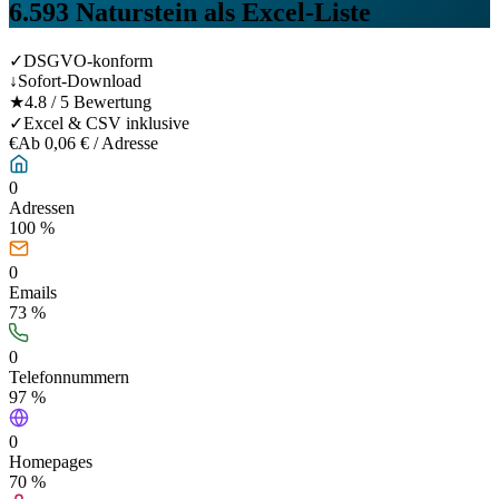
6.593
Naturstein
als Excel-Liste
✓
DSGVO-konform
↓
Sofort-Download
★
4.8 / 5 Bewertung
✓
Excel & CSV inklusive
€
Ab 0,06 € / Adresse
0
Adressen
100 %
0
Emails
73
%
0
Telefonnummern
97
%
0
Homepages
70
%