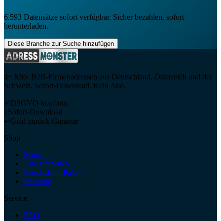
6.593
Datensätze sofort verfügbar. Sicher bezahlen, sofort
herunterladen.
Diese Branche zur Suche hinzufügen
4+ Mio. B2B-Firmenadressen aus Deutschland, Österreich und der
Schweiz. Sofort-Download. Kein Abo.
✓
DSGVO-konform
↓
Sofort-Download
↩
Geld-zurück-Garantie
Shop
Startseite
Alle Branchen
Bundesland-Pakete
Preisliste
Service
FAQ