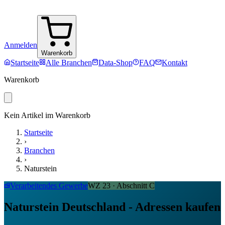
Anmelden
Warenkorb
Startseite
Alle Branchen
Data-Shop
FAQ
Kontakt
Warenkorb
Kein Artikel im Warenkorb
Startseite
›
Branchen
›
Naturstein
Verarbeitendes Gewerbe
WZ
23
· Abschnitt
C
Naturstein Deutschland - Adressen kaufen