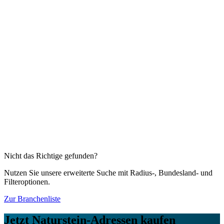
40 % Rabatt
Details & Kaufen →
Diese Branchen könnten Sie auch interessieren
Werkzeugmaschinen
1.657
Firmenadressen
Autoelektrik
895
Firmenadressen
Karosserie- und Fahrzeugbau
3.242
Firmenadressen
Zahnprothesen
109
Firmenadressen
Antriebstechnik
3.016
Firmenadressen
Apparatebau
2.315
Firmenadressen
Nicht das Richtige gefunden?
Nutzen Sie unsere erweiterte Suche mit Radius-, Bundesland- und
Filteroptionen.
Zur Branchenliste
Jetzt
Naturstein
-Adressen kaufen