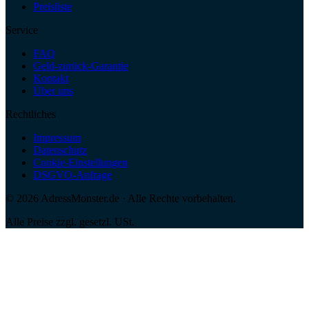
Preisliste
Service
FAQ
Geld-zurück-Garantie
Kontakt
Über uns
Rechtliches
Impressum
Datenschutz
Cookie-Einstellungen
DSGVO-Anfrage
©
2026
AdressMonster.de · Alle Rechte vorbehalten.
Alle Preise zzgl. gesetzl. USt.