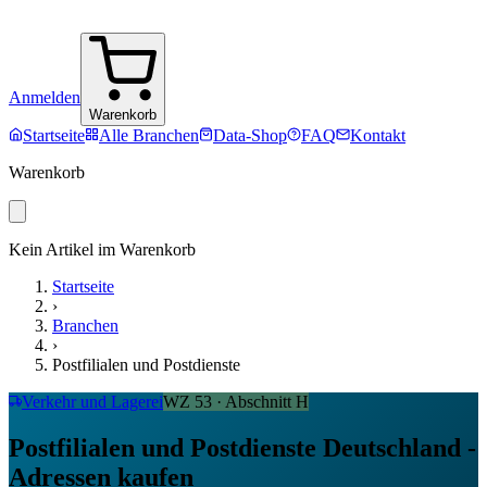
Anmelden
Warenkorb
Startseite
Alle Branchen
Data-Shop
FAQ
Kontakt
Warenkorb
Kein Artikel im Warenkorb
Startseite
›
Branchen
›
Postfilialen und Postdienste
Verkehr und Lagerei
WZ
53
· Abschnitt
H
Postfilialen und Postdienste Deutschland -
Adressen kaufen