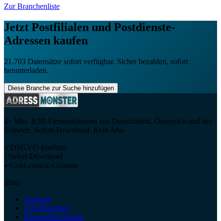
Zur Branchenliste
Jetzt
Postfilialen und Postdienste
-
Adressen kaufen
21.703
Datensätze sofort verfügbar. Sicher bezahlen, sofort
herunterladen.
Diese Branche zur Suche hinzufügen
4+ Mio. B2B-Firmenadressen aus Deutschland, Österreich und der
Schweiz. Sofort-Download. Kein Abo.
✓
DSGVO-konform
↓
Sofort-Download
↩
Geld-zurück-Garantie
Shop
Startseite
Alle Branchen
Bundesland-Pakete