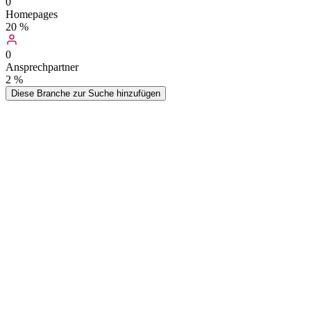
0
Homepages
20
%
0
Ansprechpartner
2
%
Diese Branche zur Suche hinzufügen
Bei AdressMonster können Sie hochwertige Adressen kaufen von
deutschen Postfilialen und Postdiensten. Unsere umfassende Liste
enthält alle wichtigen Firmendaten wie Kontaktinformationen,
Telefonnummern und Email-Adressen. Die Datenbank wird
regelmäßig aktualisiert, sodass Sie beim Adressen kaufen immer auf
aktuelle Informationen zugreifen können. Alle Daten werden als
praktischer Excel- oder CSV-Export bereitgestellt.
Eine Postfiliale ist eine Annahme- und Beratungsstelle für Post- und
Finanzdienstleistungen Sowohl die Deutsche Post als auch die
Postbank betreiben Postfilialen. (Quelle: Wikipedia)
Wer kauft
Postfilialen und Postdienste
-
Adressen?