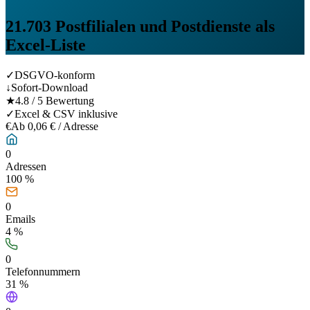
21.703
Postfilialen und Postdienste
als
Excel-Liste
✓
DSGVO-konform
↓
Sofort-Download
★
4.8 / 5 Bewertung
✓
Excel & CSV inklusive
€
Ab 0,06 € / Adresse
0
Adressen
100 %
0
Emails
4
%
0
Telefonnummern
31
%