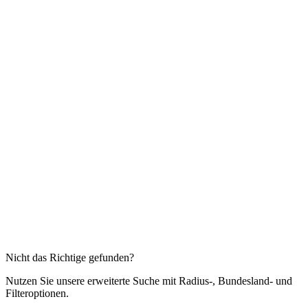
369
Firmenadressen
64,21
€
107,01
€
40 % Rabatt
Details & Kaufen →
Diese Branchen könnten Sie auch interessieren
Speditionen
15.739
Firmenadressen
Lagerhäuser
2.424
Firmenadressen
Ballonfahrten
467
Firmenadressen
Reisebusunternehmen
4.743
Firmenadressen
Flughafentransfer
1.572
Firmenadressen
Taxiunternehmen
16.834
Firmenadressen
Nicht das Richtige gefunden?
Nutzen Sie unsere erweiterte Suche mit Radius-, Bundesland- und
Filteroptionen.