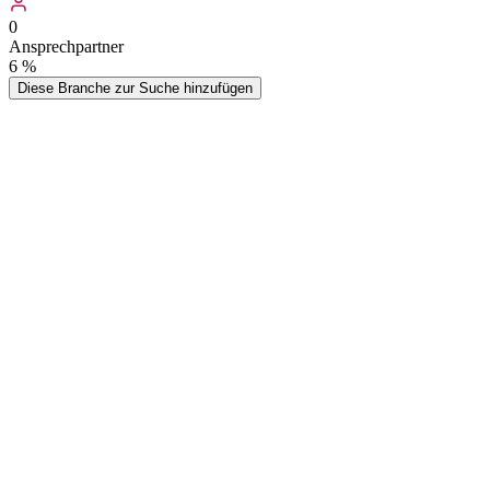
0
Ansprechpartner
6
%
Diese Branche zur Suche hinzufügen
Mit unserer hochwertigen Liste von Sozialdiensten können Sie geziel
inklusive Email-Adressen, Telefonnummern und weiterer Kontaktinfo
Umkreis oder Mitarbeiterzahl filterbar sind. Steigern Sie Ihren B2B-
Der Allgemeine Soziale Dienst ist in Deutschland ein kommunaler so
Hannover Kommunaler Sozialdienst oder in Bayern Bezirkssozialarbei
Wer kauft
Sozialdienste
-Adressen?
Typische Zielgruppen, die von dieser Datenliste profitieren
Medizintechnik & Pflegebedarf
Hersteller und Lieferanten von medizinischen Geräten, Pflegehilfsmitt
bei Pflegeheimen, Behinderteneinrichtungen und ambulanten Dienst
Software & IT-Dienstleister