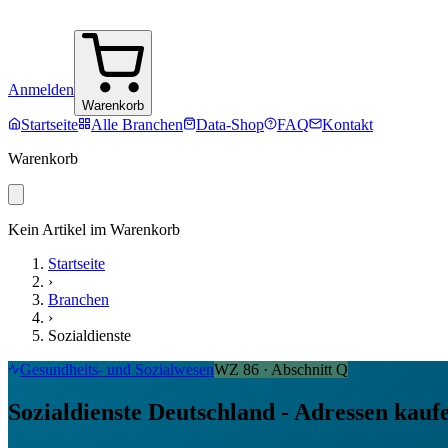
Anmelden
Warenkorb
Startseite
Alle Branchen
Data-Shop
FAQ
Kontakt
Warenkorb
Kein Artikel im Warenkorb
Startseite
›
Branchen
›
Sozialdienste
Gesundheits- und Sozialwesen
WZ
86
· Abschnitt
Q
Sozialdienste Deutschland - Adressen kauf