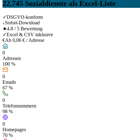
22.745
Sozialdienste
als Excel-Liste
✓
DSGVO-konform
↓
Sofort-Download
★
4.8 / 5 Bewertung
✓
Excel & CSV inklusive
€
Ab 0,06 € / Adresse
0
Adressen
100 %
0
Emails
67
%
0
Telefonnummern
98
%
0
Homepages
70
%