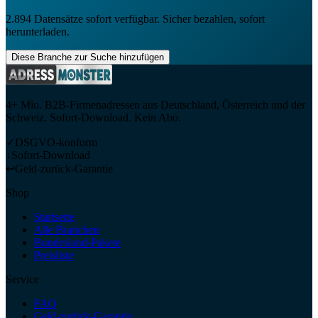
2.894
Datensätze sofort verfügbar. Sicher bezahlen, sofort
herunterladen.
Diese Branche zur Suche hinzufügen
4+ Mio. B2B-Firmenadressen aus Deutschland, Österreich und der
Schweiz. Sofort-Download. Kein Abo.
✓
DSGVO-konform
↓
Sofort-Download
↩
Geld-zurück-Garantie
Shop
Startseite
Alle Branchen
Bundesland-Pakete
Preisliste
Service
FAQ
Geld-zurück-Garantie