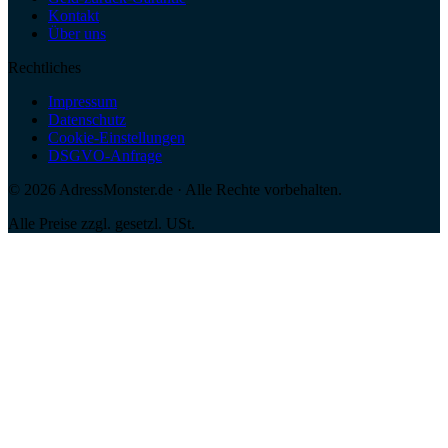
Kontakt
Über uns
Rechtliches
Impressum
Datenschutz
Cookie-Einstellungen
DSGVO-Anfrage
©
2026
AdressMonster.de · Alle Rechte vorbehalten.
Alle Preise zzgl. gesetzl. USt.