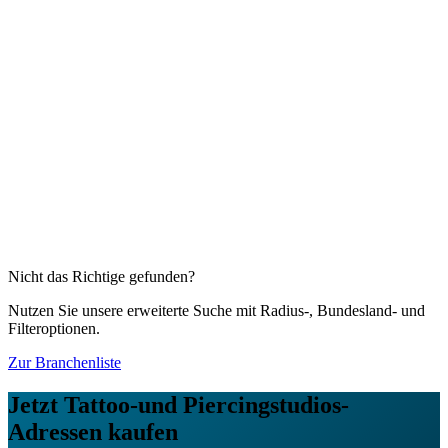
Details & Kaufen →
Diese Branchen könnten Sie auch interessieren
Friseur und Friseursalons
85.665
Firmenadressen
Fußpflege
16.046
Firmenadressen
Kosmetikstudios & Kosmetiker(innen)
50.042
Firmenadressen
Massagen
14.648
Firmenadressen
Nagelstudios / Nageldesign
10.452
Firmenadressen
Sonnenstudios / Solarien
3.301
Firmenadressen
Nicht das Richtige gefunden?
Nutzen Sie unsere erweiterte Suche mit Radius-, Bundesland- und
Filteroptionen.
Zur Branchenliste
Jetzt
Tattoo-und Piercingstudios
-
Adressen kaufen