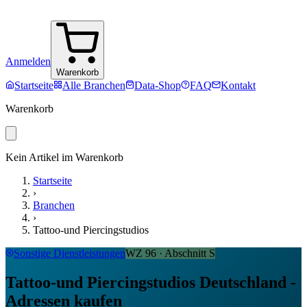
Anmelden
Warenkorb
Startseite
Alle Branchen
Data-Shop
FAQ
Kontakt
Warenkorb
Kein Artikel im Warenkorb
Startseite
›
Branchen
›
Tattoo-und Piercingstudios
Sonstige Dienstleistungen
WZ
96
· Abschnitt
S
Tattoo-und Piercingstudios Deutschland -
Adressen kaufen