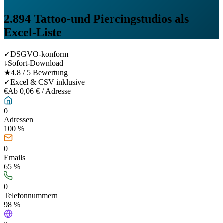
2.894
Tattoo-und Piercingstudios
als
Excel-Liste
✓
DSGVO-konform
↓
Sofort-Download
★
4.8 / 5 Bewertung
✓
Excel & CSV inklusive
€
Ab 0,06 € / Adresse
0
Adressen
100 %
0
Emails
65
%
0
Telefonnummern
98
%