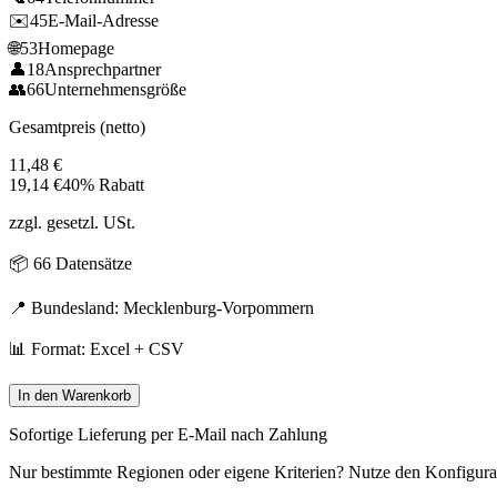
✉️
45
E-Mail-Adresse
🌐
53
Homepage
👤
18
Ansprechpartner
👥
66
Unternehmensgröße
Gesamtpreis (netto)
11,48
€
19,14
€
40% Rabatt
zzgl. gesetzl. USt.
📦
66
Datensätze
📍 Bundesland:
Mecklenburg-Vorpommern
📊 Format: Excel + CSV
In den Warenkorb
Sofortige Lieferung per E-Mail nach Zahlung
Nur bestimmte Regionen oder eigene Kriterien? Nutze den Konfigura