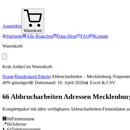
Anmelden
Warenkorb
Startseite
Alle Branchen
Data-Shop
FAQ
Kontakt
Warenkorb
Kein Artikel im Warenkorb
Home
/
Bundesland-Pakete
/
Abbrucharbeiten
–
Mecklenburg-Vorpomm
40% günstiger
📅 Datenstand:
16. April 2026
📊 Excel & CSV
66
Abbrucharbeiten
Adressen
Mecklenbu
Komplettpaket mit allen verfügbaren
Abbrucharbeiten
-Firmendaten a
🏢
66
Firmenname
📍
66
Adresse
📞
64
Telefonnummer