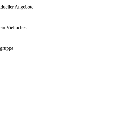
idueller Angebote.
in Vielfaches.
lgruppe.