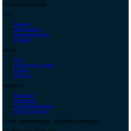
↩
Geld-zurück-Garantie
Shop
Startseite
Alle Branchen
Bundesland-Pakete
Preisliste
Service
FAQ
Geld-zurück-Garantie
Kontakt
Über uns
Rechtliches
Impressum
Datenschutz
Cookie-Einstellungen
DSGVO-Anfrage
©
2026
AdressMonster.de · Alle Rechte vorbehalten.