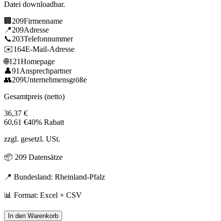
Datei downloadbar.
🏢
209
Firmenname
📍
209
Adresse
📞
203
Telefonnummer
✉️
164
E-Mail-Adresse
🌐
121
Homepage
👤
91
Ansprechpartner
👥
209
Unternehmensgröße
Gesamtpreis (netto)
36,37
€
60,61
€
40% Rabatt
zzgl. gesetzl. USt.
📦
209
Datensätze
📍 Bundesland:
Rheinland-Pfalz
📊 Format: Excel + CSV
In den Warenkorb