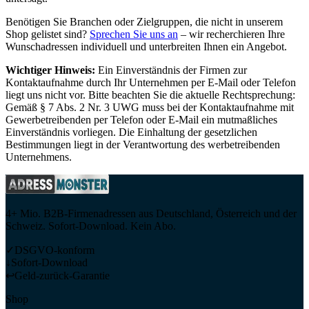
Benötigen Sie Branchen oder Zielgruppen, die nicht in unserem
Shop gelistet sind?
Sprechen Sie uns an
– wir recherchieren Ihre
Wunschadressen individuell und unterbreiten Ihnen ein Angebot.
Wichtiger Hinweis:
Ein Einverständnis der Firmen zur
Kontaktaufnahme durch Ihr Unternehmen per E-Mail oder Telefon
liegt uns nicht vor. Bitte beachten Sie die aktuelle Rechtsprechung:
Gemäß § 7 Abs. 2 Nr. 3 UWG muss bei der Kontaktaufnahme mit
Gewerbetreibenden per Telefon oder E-Mail ein mutmaßliches
Einverständnis vorliegen. Die Einhaltung der gesetzlichen
Bestimmungen liegt in der Verantwortung des werbetreibenden
Unternehmens.
4+ Mio. B2B-Firmenadressen aus Deutschland, Österreich und der
Schweiz. Sofort-Download. Kein Abo.
✓
DSGVO-konform
↓
Sofort-Download
↩
Geld-zurück-Garantie
Shop