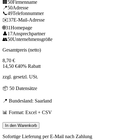
🏢
50
Firmenname
📍
50
Adresse
📞
49
Telefonnummer
✉️
37
E-Mail-Adresse
🌐
31
Homepage
👤
17
Ansprechpartner
👥
50
Unternehmensgröße
Gesamtpreis (netto)
8,70
€
14,50
€
40% Rabatt
zzgl. gesetzl. USt.
📦
50
Datensätze
📍 Bundesland:
Saarland
📊 Format: Excel + CSV
In den Warenkorb
Sofortige Lieferung per E-Mail nach Zahlung