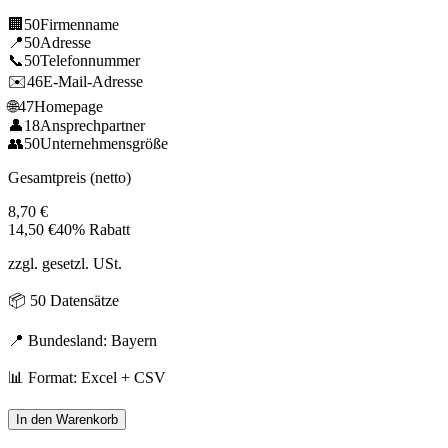
🏢
50
Firmenname
📍
50
Adresse
📞
50
Telefonnummer
✉️
46
E-Mail-Adresse
🌐
47
Homepage
👤
18
Ansprechpartner
👥
50
Unternehmensgröße
Gesamtpreis (netto)
8,70
€
14,50
€
40% Rabatt
zzgl. gesetzl. USt.
📦
50
Datensätze
📍 Bundesland:
Bayern
📊 Format: Excel + CSV
In den Warenkorb