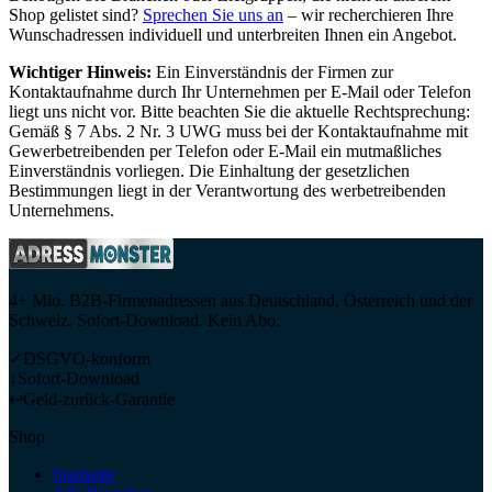
Shop gelistet sind?
Sprechen Sie uns an
– wir recherchieren Ihre
Wunschadressen individuell und unterbreiten Ihnen ein Angebot.
Wichtiger Hinweis:
Ein Einverständnis der Firmen zur
Kontaktaufnahme durch Ihr Unternehmen per E-Mail oder Telefon
liegt uns nicht vor. Bitte beachten Sie die aktuelle Rechtsprechung:
Gemäß § 7 Abs. 2 Nr. 3 UWG muss bei der Kontaktaufnahme mit
Gewerbetreibenden per Telefon oder E-Mail ein mutmaßliches
Einverständnis vorliegen. Die Einhaltung der gesetzlichen
Bestimmungen liegt in der Verantwortung des werbetreibenden
Unternehmens.
4+ Mio. B2B-Firmenadressen aus Deutschland, Österreich und der
Schweiz. Sofort-Download. Kein Abo.
✓
DSGVO-konform
↓
Sofort-Download
↩
Geld-zurück-Garantie
Shop
Startseite