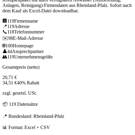
Anlagen, Reinigung)
-Firmendaten aus
Rheinland-Pfalz
. Sofort nach
dem Kauf als Excel-Datei downloadbar.
🏢
119
Firmenname
📍
119
Adresse
📞
118
Telefonnummer
✉️
98
E-Mail-Adresse
🌐
100
Homepage
👤
44
Ansprechpartner
👥
119
Unternehmensgröße
Gesamtpreis (netto)
20,71
€
34,51
€
40% Rabatt
zzgl. gesetzl. USt.
📦
119
Datensätze
📍 Bundesland:
Rheinland-Pfalz
📊 Format: Excel + CSV