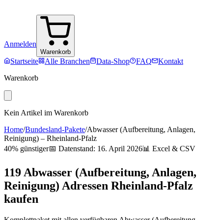
Anmelden
Warenkorb
Startseite
Alle Branchen
Data-Shop
FAQ
Kontakt
Warenkorb
Kein Artikel im Warenkorb
Home
/
Bundesland-Pakete
/
Abwasser (Aufbereitung, Anlagen,
Reinigung)
–
Rheinland-Pfalz
40% günstiger
📅 Datenstand:
16. April 2026
📊 Excel & CSV
119
Abwasser (Aufbereitung, Anlagen,
Reinigung)
Adressen
Rheinland-Pfalz
kaufen
Komplettpaket mit allen verfügbaren
Abwasser (Aufbereitung,