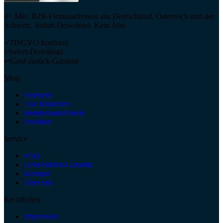
4+ Mio. B2B-Firmenadressen aus Deutschland, Österreich und der
Schweiz. Sofort-Download. Kein Abo.
✓
DSGVO-konform
↓
Sofort-Download
↩
Geld-zurück-Garantie
Shop
Startseite
Alle Branchen
Bundesland-Pakete
Preisliste
Service
FAQ
Geld-zurück-Garantie
Kontakt
Über uns
Rechtliches
Impressum