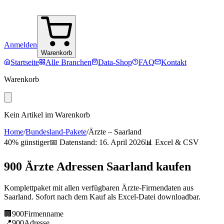
Anmelden
Warenkorb
Startseite
Alle Branchen
Data-Shop
FAQ
Kontakt
Warenkorb
Kein Artikel im Warenkorb
Home
/
Bundesland-Pakete
/
Ärzte
–
Saarland
40% günstiger
📅 Datenstand:
16. April 2026
📊 Excel & CSV
900
Ärzte
Adressen
Saarland
kaufen
Komplettpaket mit allen verfügbaren
Ärzte
-Firmendaten aus
Saarland
. Sofort nach dem Kauf als Excel-Datei downloadbar.
🏢
900
Firmenname
📍
900
Adresse