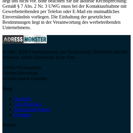
liegt uns nicht vor. Bitte beachten Sie die aktuelle Rechtsprechung:
Gemäß § 7 Abs. 2 Nr. 3 UWG muss bei der Kontaktaufnahme mit
Gewerbetreibenden per Telefon oder E-Mail ein mutmaßliches
Einverständnis vorliegen. Die Einhaltung der gesetzlichen
Bestimmungen liegt in der Verantwortung des werbetreibenden
Unternehmens.
4+ Mio. B2B-Firmenadressen aus Deutschland, Österreich und der
Schweiz. Sofort-Download. Kein Abo.
✓
DSGVO-konform
↓
Sofort-Download
↩
Geld-zurück-Garantie
Shop
Startseite
Alle Branchen
Bundesland-Pakete
Preisliste
Service