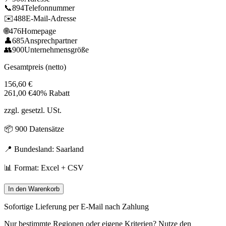
📞
894
Telefonnummer
✉️
488
E-Mail-Adresse
🌐
476
Homepage
👤
685
Ansprechpartner
👥
900
Unternehmensgröße
Gesamtpreis (netto)
156,60
€
261,00
€
40% Rabatt
zzgl. gesetzl. USt.
📦
900
Datensätze
📍 Bundesland:
Saarland
📊 Format: Excel + CSV
In den Warenkorb
Sofortige Lieferung per E-Mail nach Zahlung
Nur bestimmte Regionen oder eigene Kriterien? Nutze den