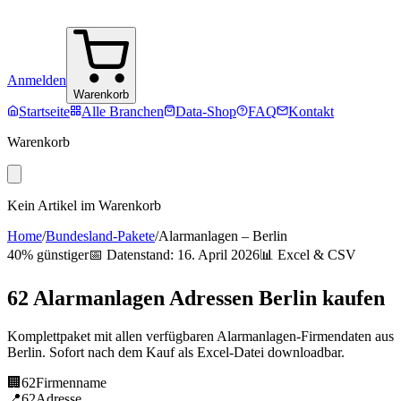
Anmelden
Warenkorb
Startseite
Alle Branchen
Data-Shop
FAQ
Kontakt
Warenkorb
Kein Artikel im Warenkorb
Home
/
Bundesland-Pakete
/
Alarmanlagen
–
Berlin
40% günstiger
📅 Datenstand:
16. April 2026
📊 Excel & CSV
62
Alarmanlagen
Adressen
Berlin
kaufen
Komplettpaket mit allen verfügbaren
Alarmanlagen
-Firmendaten aus
Berlin
. Sofort nach dem Kauf als Excel-Datei downloadbar.
🏢
62
Firmenname
📍
62
Adresse