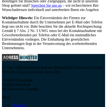
Benötigen Sie Branchen oder Zielgruppen, die nicht in unserem
Shop gelistet sind?
Sprechen Sie uns an
– wir recherchieren Ihre
Wunschadressen individuell und unterbreiten Ihnen ein Angebot.
Wichtiger Hinweis:
Ein Einverständnis der Firmen zur
Kontaktaufnahme durch Ihr Unternehmen per E-Mail oder Telefon
liegt uns nicht vor. Bitte beachten Sie die aktuelle Rechtsprechung:
Gemäß § 7 Abs. 2 Nr. 3 UWG muss bei der Kontaktaufnahme mit
Gewerbetreibenden per Telefon oder E-Mail ein mutmaßliches
Einverständnis vorliegen. Die Einhaltung der gesetzlichen
Bestimmungen liegt in der Verantwortung des werbetreibenden
Unternehmens.
4+ Mio. B2B-Firmenadressen aus Deutschland, Österreich und der
Schweiz. Sofort-Download. Kein Abo.
✓
DSGVO-konform
↓
Sofort-Download
↩
Geld-zurück-Garantie
Shop
Startseite