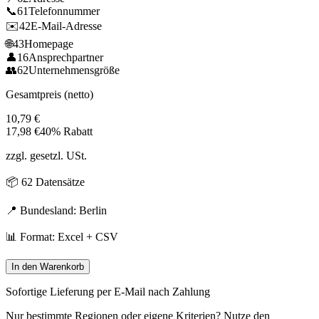
📞
61
Telefonnummer
✉️
42
E-Mail-Adresse
🌐
43
Homepage
👤
16
Ansprechpartner
👥
62
Unternehmensgröße
Gesamtpreis (netto)
10,79
€
17,98
€
40% Rabatt
zzgl. gesetzl. USt.
📦
62
Datensätze
📍 Bundesland:
Berlin
📊 Format: Excel + CSV
In den Warenkorb
Sofortige Lieferung per E-Mail nach Zahlung
Nur bestimmte Regionen oder eigene Kriterien? Nutze den