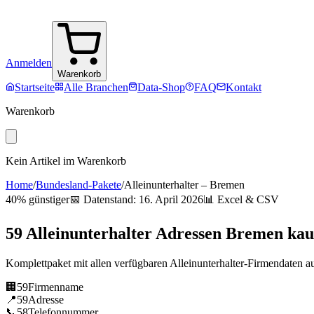
Anmelden
Warenkorb
Startseite
Alle Branchen
Data-Shop
FAQ
Kontakt
Warenkorb
Kein Artikel im Warenkorb
Home
/
Bundesland-Pakete
/
Alleinunterhalter
–
Bremen
40% günstiger
📅 Datenstand:
16. April 2026
📊 Excel & CSV
59
Alleinunterhalter
Adressen
Bremen
kau
Komplettpaket mit allen verfügbaren
Alleinunterhalter
-Firmendaten a
🏢
59
Firmenname
📍
59
Adresse
📞
58
Telefonnummer