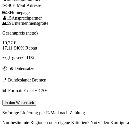
✉️
46
E-Mail-Adresse
🌐
43
Homepage
👤
15
Ansprechpartner
👥
59
Unternehmensgröße
Gesamtpreis (netto)
10,27
€
17,11
€
40% Rabatt
zzgl. gesetzl. USt.
📦
59
Datensätze
📍 Bundesland:
Bremen
📊 Format: Excel + CSV
In den Warenkorb
Sofortige Lieferung per E-Mail nach Zahlung
Nur bestimmte Regionen oder eigene Kriterien? Nutze den Konfigura