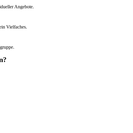
idueller Angebote.
in Vielfaches.
lgruppe.
n?