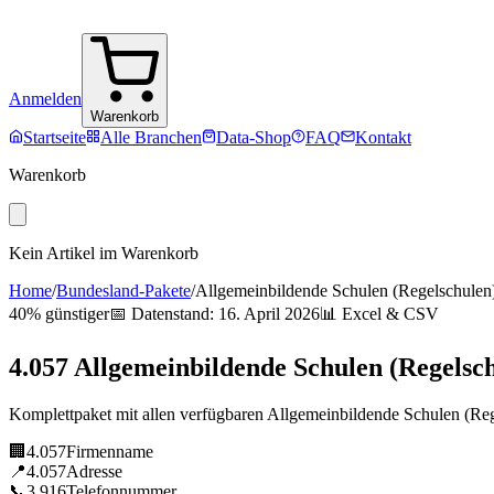
Anmelden
Warenkorb
Startseite
Alle Branchen
Data-Shop
FAQ
Kontakt
Warenkorb
Kein Artikel im Warenkorb
Home
/
Bundesland-Pakete
/
Allgemeinbildende Schulen (Regelschulen
40% günstiger
📅 Datenstand:
16. April 2026
📊 Excel & CSV
4.057
Allgemeinbildende Schulen (Regelsc
Komplettpaket mit allen verfügbaren
Allgemeinbildende Schulen (Reg
🏢
4.057
Firmenname
📍
4.057
Adresse
📞
3.916
Telefonnummer