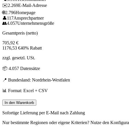
✉️
2.269
E-Mail-Adresse
🌐
2.796
Homepage
👤
117
Ansprechpartner
👥
4.057
Unternehmensgröße
Gesamtpreis (netto)
705,92
€
1176,53
€
40% Rabatt
zzgl. gesetzl. USt.
📦
4.057
Datensätze
📍 Bundesland:
Nordrhein-Westfalen
📊 Format: Excel + CSV
In den Warenkorb
Sofortige Lieferung per E-Mail nach Zahlung
Nur bestimmte Regionen oder eigene Kriterien? Nutze den Konfigura