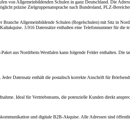
ufen von Allgemeinbildenden Schulen in ganz Deutschland. Die Adressd
glicht präzise Zielgruppenansprache nach Bundesland, PLZ-Bereichen u
der Branche
Allgemeinbildende Schulen (Regelschulen)
mit Sitz in
Nord
Kaltakquise.
3.916 Datensätze enthalten eine Telefonnummer für die t
-Paket aus
Nordrhein-Westfalen
kann folgende Felder enthalten. Die ta
Jeder Datensatz enthält die postalisch korrekte Anschrift für Briefsen
nahme. Ideal für Vertriebsteams, die potenzielle Kunden direkt anspr
kommunikation und digitale B2B-Akquise. Alle Adressen sind öffent