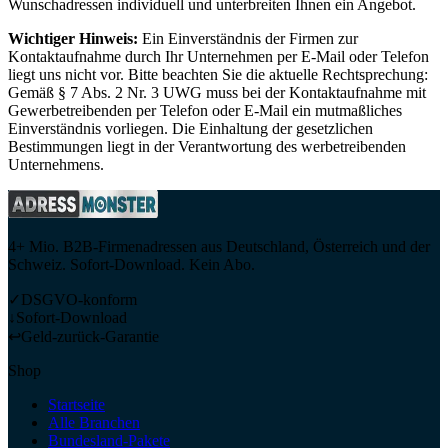
Wunschadressen individuell und unterbreiten Ihnen ein Angebot.
Wichtiger Hinweis:
Ein Einverständnis der Firmen zur
Kontaktaufnahme durch Ihr Unternehmen per E-Mail oder Telefon
liegt uns nicht vor. Bitte beachten Sie die aktuelle Rechtsprechung:
Gemäß § 7 Abs. 2 Nr. 3 UWG muss bei der Kontaktaufnahme mit
Gewerbetreibenden per Telefon oder E-Mail ein mutmaßliches
Einverständnis vorliegen. Die Einhaltung der gesetzlichen
Bestimmungen liegt in der Verantwortung des werbetreibenden
Unternehmens.
4+ Mio. B2B-Firmenadressen aus Deutschland, Österreich und der
Schweiz. Sofort-Download. Kein Abo.
✓
DSGVO-konform
↓
Sofort-Download
↩
Geld-zurück-Garantie
Shop
Startseite
Alle Branchen
Bundesland-Pakete