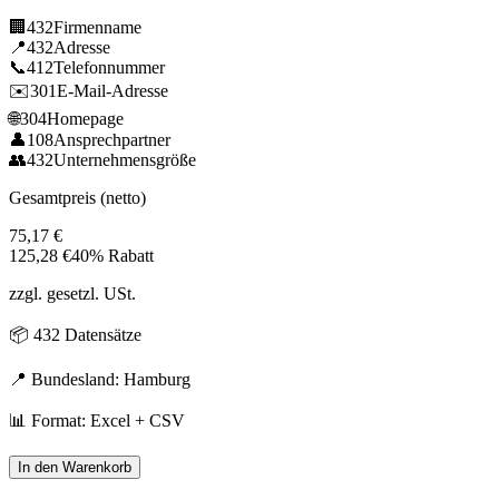
🏢
432
Firmenname
📍
432
Adresse
📞
412
Telefonnummer
✉️
301
E-Mail-Adresse
🌐
304
Homepage
👤
108
Ansprechpartner
👥
432
Unternehmensgröße
Gesamtpreis (netto)
75,17
€
125,28
€
40% Rabatt
zzgl. gesetzl. USt.
📦
432
Datensätze
📍 Bundesland:
Hamburg
📊 Format: Excel + CSV
In den Warenkorb