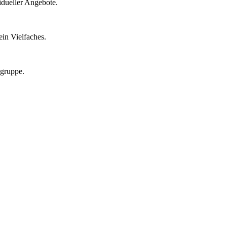
idueller Angebote.
in Vielfaches.
lgruppe.