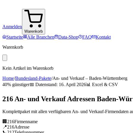
Anmelden
Warenkorb
Startseite
Alle Branchen
Data-Shop
FAQ
Kontakt
Warenkorb
Kein Artikel im Warenkorb
Home
/
Bundesland-Pakete
/
An- und Verkauf
–
Baden-Württemberg
40% günstiger
📅 Datenstand:
16. April 2026
📊 Excel & CSV
216
An- und Verkauf
Adressen
Baden-Wür
Komplettpaket mit allen verfügbaren
An- und Verkauf
-Firmendaten a
🏢
216
Firmenname
📍
216
Adresse
📞
212
Telefonnummer