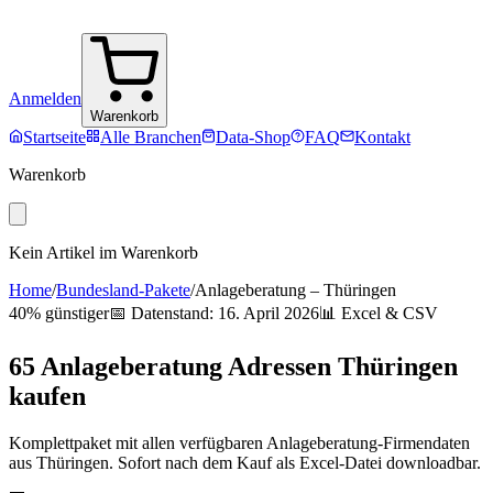
Anmelden
Warenkorb
Startseite
Alle Branchen
Data-Shop
FAQ
Kontakt
Warenkorb
Kein Artikel im Warenkorb
Home
/
Bundesland-Pakete
/
Anlageberatung
–
Thüringen
40% günstiger
📅 Datenstand:
16. April 2026
📊 Excel & CSV
65
Anlageberatung
Adressen
Thüringen
kaufen
Komplettpaket mit allen verfügbaren
Anlageberatung
-Firmendaten
aus
Thüringen
. Sofort nach dem Kauf als Excel-Datei downloadbar.