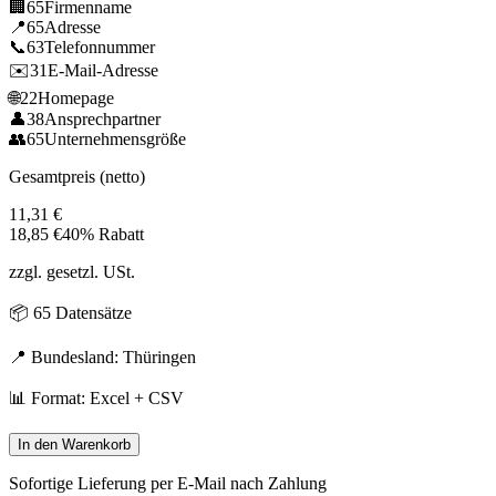
🏢
65
Firmenname
📍
65
Adresse
📞
63
Telefonnummer
✉️
31
E-Mail-Adresse
🌐
22
Homepage
👤
38
Ansprechpartner
👥
65
Unternehmensgröße
Gesamtpreis (netto)
11,31
€
18,85
€
40% Rabatt
zzgl. gesetzl. USt.
📦
65
Datensätze
📍 Bundesland:
Thüringen
📊 Format: Excel + CSV
In den Warenkorb
Sofortige Lieferung per E-Mail nach Zahlung