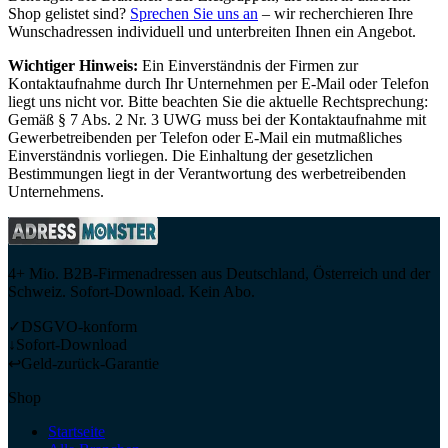
Shop gelistet sind?
Sprechen Sie uns an
– wir recherchieren Ihre
Wunschadressen individuell und unterbreiten Ihnen ein Angebot.
Wichtiger Hinweis:
Ein Einverständnis der Firmen zur
Kontaktaufnahme durch Ihr Unternehmen per E-Mail oder Telefon
liegt uns nicht vor. Bitte beachten Sie die aktuelle Rechtsprechung:
Gemäß § 7 Abs. 2 Nr. 3 UWG muss bei der Kontaktaufnahme mit
Gewerbetreibenden per Telefon oder E-Mail ein mutmaßliches
Einverständnis vorliegen. Die Einhaltung der gesetzlichen
Bestimmungen liegt in der Verantwortung des werbetreibenden
Unternehmens.
4+ Mio. B2B-Firmenadressen aus Deutschland, Österreich und der
Schweiz. Sofort-Download. Kein Abo.
✓
DSGVO-konform
↓
Sofort-Download
↩
Geld-zurück-Garantie
Shop
Startseite