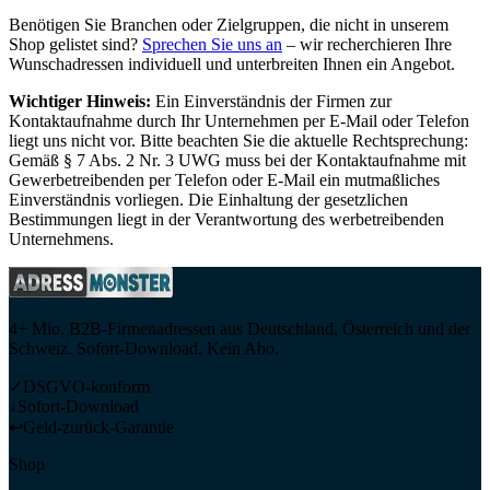
Benötigen Sie Branchen oder Zielgruppen, die nicht in unserem
Shop gelistet sind?
Sprechen Sie uns an
– wir recherchieren Ihre
Wunschadressen individuell und unterbreiten Ihnen ein Angebot.
Wichtiger Hinweis:
Ein Einverständnis der Firmen zur
Kontaktaufnahme durch Ihr Unternehmen per E-Mail oder Telefon
liegt uns nicht vor. Bitte beachten Sie die aktuelle Rechtsprechung:
Gemäß § 7 Abs. 2 Nr. 3 UWG muss bei der Kontaktaufnahme mit
Gewerbetreibenden per Telefon oder E-Mail ein mutmaßliches
Einverständnis vorliegen. Die Einhaltung der gesetzlichen
Bestimmungen liegt in der Verantwortung des werbetreibenden
Unternehmens.
4+ Mio. B2B-Firmenadressen aus Deutschland, Österreich und der
Schweiz. Sofort-Download. Kein Abo.
✓
DSGVO-konform
↓
Sofort-Download
↩
Geld-zurück-Garantie
Shop