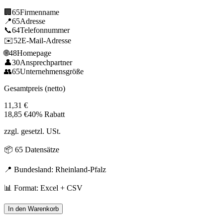
🏢
65
Firmenname
📍
65
Adresse
📞
64
Telefonnummer
✉️
52
E-Mail-Adresse
🌐
48
Homepage
👤
30
Ansprechpartner
👥
65
Unternehmensgröße
Gesamtpreis (netto)
11,31
€
18,85
€
40% Rabatt
zzgl. gesetzl. USt.
📦
65
Datensätze
📍 Bundesland:
Rheinland-Pfalz
📊 Format: Excel + CSV
In den Warenkorb