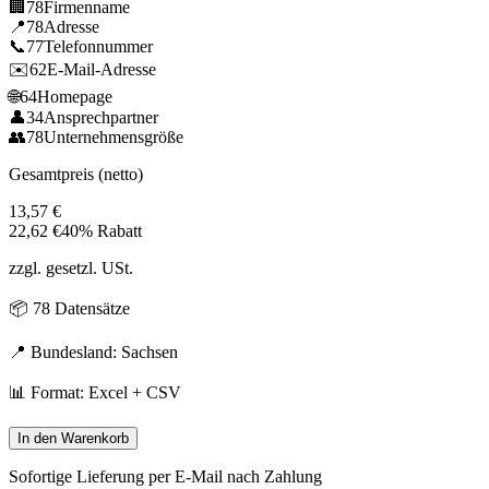
🏢
78
Firmenname
📍
78
Adresse
📞
77
Telefonnummer
✉️
62
E-Mail-Adresse
🌐
64
Homepage
👤
34
Ansprechpartner
👥
78
Unternehmensgröße
Gesamtpreis (netto)
13,57
€
22,62
€
40% Rabatt
zzgl. gesetzl. USt.
📦
78
Datensätze
📍 Bundesland:
Sachsen
📊 Format: Excel + CSV
In den Warenkorb
Sofortige Lieferung per E-Mail nach Zahlung