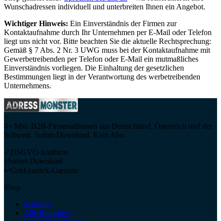
Wunschadressen individuell und unterbreiten Ihnen ein Angebot.
Wichtiger Hinweis:
Ein Einverständnis der Firmen zur
Kontaktaufnahme durch Ihr Unternehmen per E-Mail oder Telefon
liegt uns nicht vor. Bitte beachten Sie die aktuelle Rechtsprechung:
Gemäß § 7 Abs. 2 Nr. 3 UWG muss bei der Kontaktaufnahme mit
Gewerbetreibenden per Telefon oder E-Mail ein mutmaßliches
Einverständnis vorliegen. Die Einhaltung der gesetzlichen
Bestimmungen liegt in der Verantwortung des werbetreibenden
Unternehmens.
4+ Mio. B2B-Firmenadressen aus Deutschland, Österreich und der
Schweiz. Sofort-Download. Kein Abo.
✓
DSGVO-konform
↓
Sofort-Download
↩
Geld-zurück-Garantie
Shop
Startseite
Alle Branchen