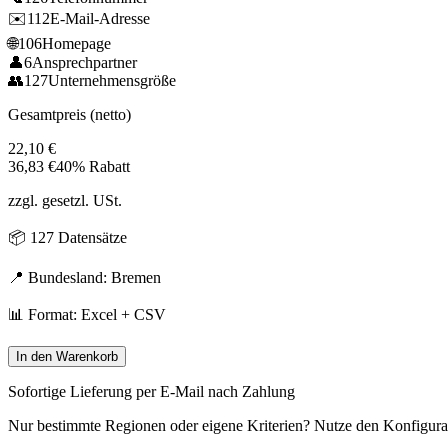
✉️
112
E-Mail-Adresse
🌐
106
Homepage
👤
6
Ansprechpartner
👥
127
Unternehmensgröße
Gesamtpreis (netto)
22,10
€
36,83
€
40% Rabatt
zzgl. gesetzl. USt.
📦
127
Datensätze
📍 Bundesland:
Bremen
📊 Format: Excel + CSV
In den Warenkorb
Sofortige Lieferung per E-Mail nach Zahlung
Nur bestimmte Regionen oder eigene Kriterien? Nutze den Konfigura