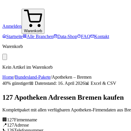
Anmelden
Warenkorb
Startseite
Alle Branchen
Data-Shop
FAQ
Kontakt
Warenkorb
Kein Artikel im Warenkorb
Home
/
Bundesland-Pakete
/
Apotheken
–
Bremen
40% günstiger
📅 Datenstand:
16. April 2026
📊 Excel & CSV
127
Apotheken
Adressen
Bremen
kaufen
Komplettpaket mit allen verfügbaren
Apotheken
-Firmendaten aus
Br
🏢
127
Firmenname
📍
127
Adresse
📞
126
Telefonnummer