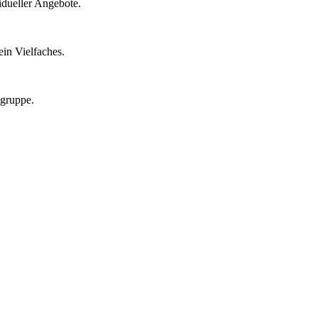
idueller Angebote.
in Vielfaches.
lgruppe.