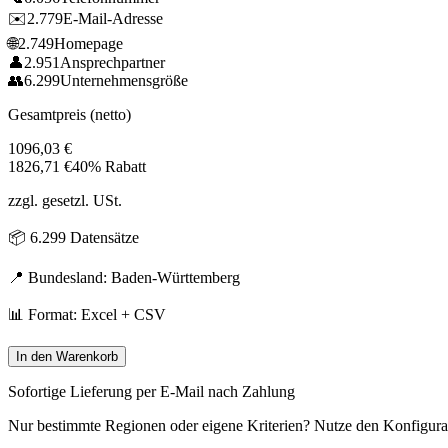
✉️
2.779
E-Mail-Adresse
🌐
2.749
Homepage
👤
2.951
Ansprechpartner
👥
6.299
Unternehmensgröße
Gesamtpreis (netto)
1096,03
€
1826,71
€
40% Rabatt
zzgl. gesetzl. USt.
📦
6.299
Datensätze
📍 Bundesland:
Baden-Württemberg
📊 Format: Excel + CSV
In den Warenkorb
Sofortige Lieferung per E-Mail nach Zahlung
Nur bestimmte Regionen oder eigene Kriterien? Nutze den Konfigura