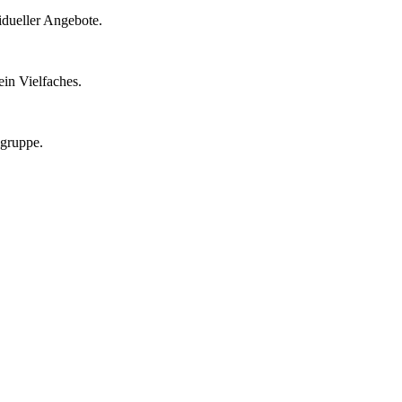
idueller Angebote.
in Vielfaches.
lgruppe.