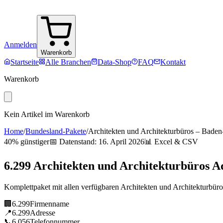
Anmelden
Warenkorb
Startseite
Alle Branchen
Data-Shop
FAQ
Kontakt
Warenkorb
Kein Artikel im Warenkorb
Home
/
Bundesland-Pakete
/
Architekten und Architekturbüros
–
Baden
40% günstiger
📅 Datenstand:
16. April 2026
📊 Excel & CSV
6.299
Architekten und Architekturbüros
Ad
Komplettpaket mit allen verfügbaren
Architekten und Architekturbüro
🏢
6.299
Firmenname
📍
6.299
Adresse
📞
6.056
Telefonnummer