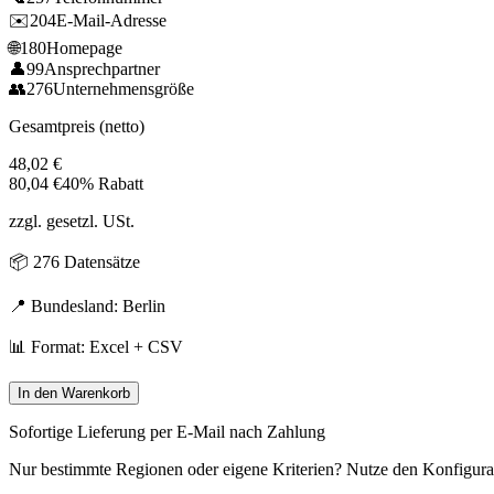
✉️
204
E-Mail-Adresse
🌐
180
Homepage
👤
99
Ansprechpartner
👥
276
Unternehmensgröße
Gesamtpreis (netto)
48,02
€
80,04
€
40% Rabatt
zzgl. gesetzl. USt.
📦
276
Datensätze
📍 Bundesland:
Berlin
📊 Format: Excel + CSV
In den Warenkorb
Sofortige Lieferung per E-Mail nach Zahlung
Nur bestimmte Regionen oder eigene Kriterien? Nutze den Konfigura