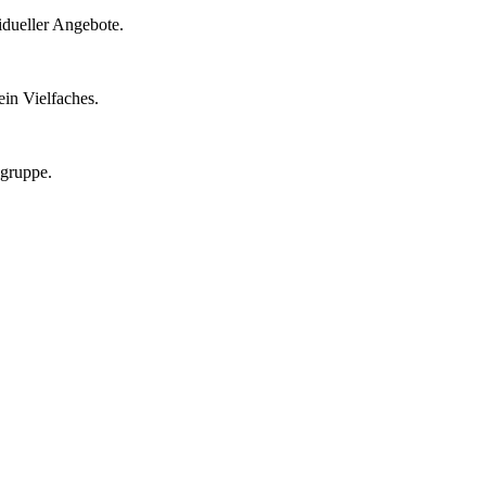
idueller Angebote.
in Vielfaches.
lgruppe.