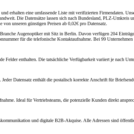
und erhalten eine umfassende Liste mit verifizierten Firmendaten. Un
weit. Die Datensätze lassen sich nach Bundesland, PLZ-Umkreis und M
e von unseren günstigen Preisen ab 0,02€ pro Datensatz.
r Branche
Augenoptiker
mit Sitz in
Berlin
.
Davon verfügen 204 Einträge
fonnummer für die telefonische Kontaktaufnahme.
Bei 99 Unternehmen is
e Felder enthalten. Die tatsächliche Verfügbarkeit variiert je nach U
Jeder Datensatz enthält die postalisch korrekte Anschrift für Briefsen
nahme. Ideal für Vertriebsteams, die potenzielle Kunden direkt anspr
kommunikation und digitale B2B-Akquise. Alle Adressen sind öffent