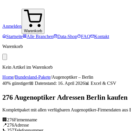
Anmelden
Warenkorb
Startseite
Alle Branchen
Data-Shop
FAQ
Kontakt
Warenkorb
Kein Artikel im Warenkorb
Home
/
Bundesland-Pakete
/
Augenoptiker
–
Berlin
40% günstiger
📅 Datenstand:
16. April 2026
📊 Excel & CSV
276
Augenoptiker
Adressen
Berlin
kaufen
Komplettpaket mit allen verfügbaren
Augenoptiker
-Firmendaten aus
🏢
276
Firmenname
📍
276
Adresse
📞
257
Telefonnummer