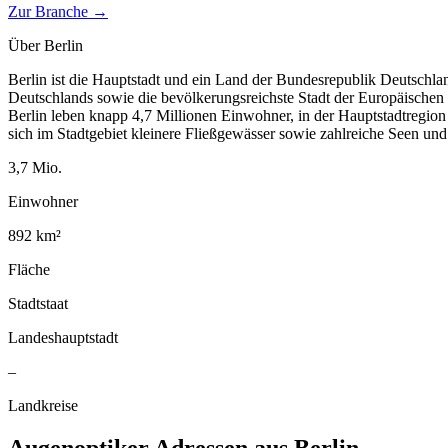
Zur Branche →
Über
Berlin
Berlin ist die Hauptstadt und ein Land der Bundesrepublik Deutschla
Deutschlands sowie die bevölkerungsreichste Stadt der Europäischen
Berlin leben knapp 4,7 Millionen Einwohner, in der Hauptstadtregio
sich im Stadtgebiet kleinere Fließgewässer sowie zahlreiche Seen un
3,7
Mio.
Einwohner
892
km²
Fläche
Stadtstaat
Landeshauptstadt
–
Landkreise
Augenoptiker
Adressen aus
Berlin