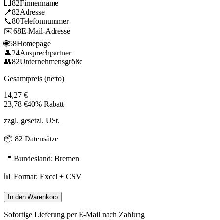
🏢
82
Firmenname
📍
82
Adresse
📞
80
Telefonnummer
✉️
68
E-Mail-Adresse
🌐
58
Homepage
👤
24
Ansprechpartner
👥
82
Unternehmensgröße
Gesamtpreis (netto)
14,27
€
23,78
€
40% Rabatt
zzgl. gesetzl. USt.
📦
82
Datensätze
📍 Bundesland:
Bremen
📊 Format: Excel + CSV
In den Warenkorb
Sofortige Lieferung per E-Mail nach Zahlung