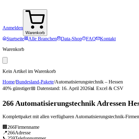
Anmelden
Warenkorb
Startseite
Alle Branchen
Data-Shop
FAQ
Kontakt
Warenkorb
Kein Artikel im Warenkorb
Home
/
Bundesland-Pakete
/
Automatisierungstechnik
–
Hessen
40% günstiger
📅 Datenstand:
16. April 2026
📊 Excel & CSV
266
Automatisierungstechnik
Adressen
Hes
Komplettpaket mit allen verfügbaren
Automatisierungstechnik
-Firme
🏢
266
Firmenname
📍
266
Adresse
📞
259
Telefonnummer