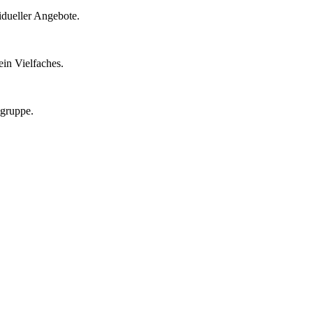
idueller Angebote.
in Vielfaches.
lgruppe.