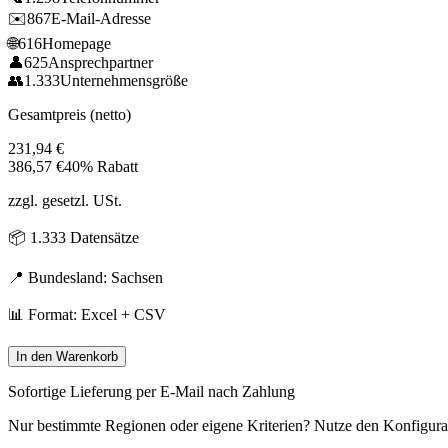
✉️
867
E-Mail-Adresse
🌐
616
Homepage
👤
625
Ansprechpartner
👥
1.333
Unternehmensgröße
Gesamtpreis (netto)
231,94
€
386,57
€
40% Rabatt
zzgl. gesetzl. USt.
📦
1.333
Datensätze
📍 Bundesland:
Sachsen
📊 Format: Excel + CSV
In den Warenkorb
Sofortige Lieferung per E-Mail nach Zahlung
Nur bestimmte Regionen oder eigene Kriterien? Nutze den Konfigura