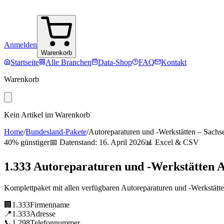
Anmelden
Warenkorb
Startseite
Alle Branchen
Data-Shop
FAQ
Kontakt
Warenkorb
Kein Artikel im Warenkorb
Home
/
Bundesland-Pakete
/
Autoreparaturen und -Werkstätten
–
Sachs
40% günstiger
📅 Datenstand:
16. April 2026
📊 Excel & CSV
1.333
Autoreparaturen und -Werkstätten
A
Komplettpaket mit allen verfügbaren
Autoreparaturen und -Werkstätt
🏢
1.333
Firmenname
📍
1.333
Adresse
📞
1.298
Telefonnummer