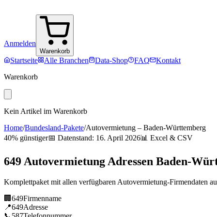
Anmelden
Warenkorb
Startseite
Alle Branchen
Data-Shop
FAQ
Kontakt
Warenkorb
Kein Artikel im Warenkorb
Home
/
Bundesland-Pakete
/
Autovermietung
–
Baden-Württemberg
40% günstiger
📅 Datenstand:
16. April 2026
📊 Excel & CSV
649
Autovermietung
Adressen
Baden-Wür
Komplettpaket mit allen verfügbaren
Autovermietung
-Firmendaten a
🏢
649
Firmenname
📍
649
Adresse
📞
587
Telefonnummer