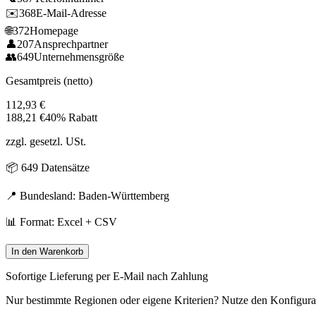
✉️
368
E-Mail-Adresse
🌐
372
Homepage
👤
207
Ansprechpartner
👥
649
Unternehmensgröße
Gesamtpreis (netto)
112,93
€
188,21
€
40% Rabatt
zzgl. gesetzl. USt.
📦
649
Datensätze
📍 Bundesland:
Baden-Württemberg
📊 Format: Excel + CSV
In den Warenkorb
Sofortige Lieferung per E-Mail nach Zahlung
Nur bestimmte Regionen oder eigene Kriterien? Nutze den Konfigura