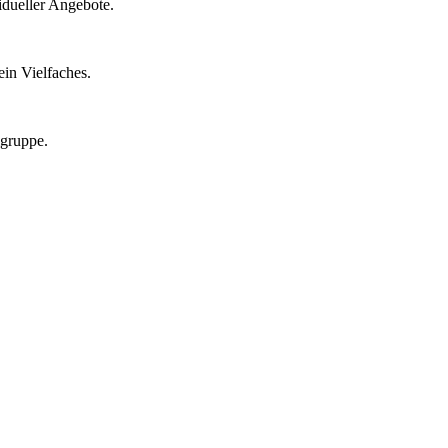
idueller Angebote.
in Vielfaches.
lgruppe.