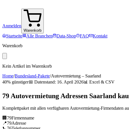
Anmelden
Warenkorb
Startseite
Alle Branchen
Data-Shop
FAQ
Kontakt
Warenkorb
Kein Artikel im Warenkorb
Home
/
Bundesland-Pakete
/
Autovermietung
–
Saarland
40% günstiger
📅 Datenstand:
16. April 2026
📊 Excel & CSV
79
Autovermietung
Adressen
Saarland
kau
Komplettpaket mit allen verfügbaren
Autovermietung
-Firmendaten a
🏢
79
Firmenname
📍
79
Adresse
📞
76
Telefonnummer