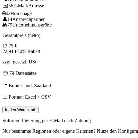
✉️
56
E-Mail-Adresse
🌐
42
Homepage
👤
14
Ansprechpartner
👥
79
Unternehmensgröße
Gesamtpreis (netto)
13,75
€
22,91
€
40% Rabatt
zzgl. gesetzl. USt.
📦
79
Datensätze
📍 Bundesland:
Saarland
📊 Format: Excel + CSV
In den Warenkorb
Sofortige Lieferung per E-Mail nach Zahlung
Nur bestimmte Regionen oder eigene Kriterien? Nutze den Konfigura