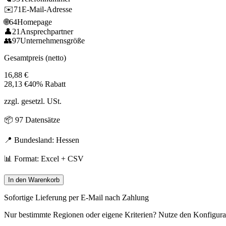
✉️
71
E-Mail-Adresse
🌐
64
Homepage
👤
21
Ansprechpartner
👥
97
Unternehmensgröße
Gesamtpreis (netto)
16,88
€
28,13
€
40% Rabatt
zzgl. gesetzl. USt.
📦
97
Datensätze
📍 Bundesland:
Hessen
📊 Format: Excel + CSV
In den Warenkorb
Sofortige Lieferung per E-Mail nach Zahlung
Nur bestimmte Regionen oder eigene Kriterien? Nutze den Konfigura