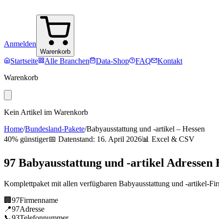
Anmelden
Warenkorb
Startseite
Alle Branchen
Data-Shop
FAQ
Kontakt
Warenkorb
Kein Artikel im Warenkorb
Home
/
Bundesland-Pakete
/
Babyausstattung und -artikel
–
Hessen
40% günstiger
📅 Datenstand:
16. April 2026
📊 Excel & CSV
97
Babyausstattung und -artikel
Adressen
Komplettpaket mit allen verfügbaren
Babyausstattung und -artikel
-Fi
🏢
97
Firmenname
📍
97
Adresse
📞
93
Telefonnummer