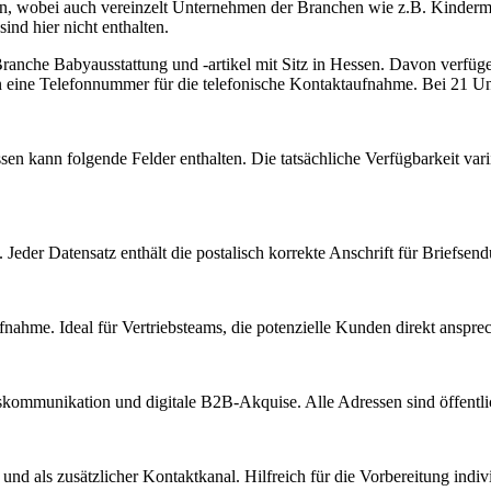
en, wobei auch vereinzelt Unternehmen der Branchen wie z.B. Kindermod
nd hier nicht enthalten.
 Branche
Babyausstattung und -artikel
mit Sitz in
Hessen
.
Davon verfügen
n eine Telefonnummer für die telefonische Kontaktaufnahme.
Bei 21 Unt
sen
kann folgende Felder enthalten. Die tatsächliche Verfügbarkeit var
Jeder Datensatz enthält die postalisch korrekte Anschrift für Briefsen
nahme. Ideal für Vertriebsteams, die potenzielle Kunden direkt anspr
kommunikation und digitale B2B-Akquise. Alle Adressen sind öffent
d als zusätzlicher Kontaktkanal. Hilfreich für die Vorbereitung indiv