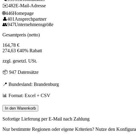
✉️
482
E-Mail-Adresse
🌐
446
Homepage
👤
401
Ansprechpartner
👥
947
Unternehmensgröße
Gesamtpreis (netto)
164,78
€
274,63
€
40% Rabatt
zzgl. gesetzl. USt.
📦
947
Datensätze
📍 Bundesland:
Brandenburg
📊 Format: Excel + CSV
In den Warenkorb
Sofortige Lieferung per E-Mail nach Zahlung
Nur bestimmte Regionen oder eigene Kriterien? Nutze den Konfigura