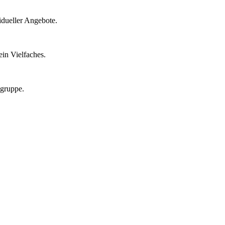
idueller Angebote.
in Vielfaches.
lgruppe.