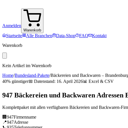
Anmelden
Warenkorb
Startseite
Alle Branchen
Data-Shop
FAQ
Kontakt
Warenkorb
Kein Artikel im Warenkorb
Home
/
Bundesland-Pakete
/
Bäckereien und Backwaren
–
Brandenbur
40% günstiger
📅 Datenstand:
16. April 2026
📊 Excel & CSV
947
Bäckereien und Backwaren
Adressen
Komplettpaket mit allen verfügbaren
Bäckereien und Backwaren
-Fir
🏢
947
Firmenname
📍
947
Adresse
📞
935
Telefonnummer