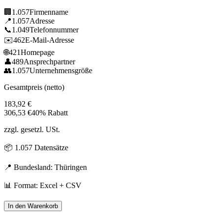
🏢
1.057
Firmenname
📍
1.057
Adresse
📞
1.049
Telefonnummer
✉️
462
E-Mail-Adresse
🌐
421
Homepage
👤
489
Ansprechpartner
👥
1.057
Unternehmensgröße
Gesamtpreis (netto)
183,92
€
306,53
€
40% Rabatt
zzgl. gesetzl. USt.
📦
1.057
Datensätze
📍 Bundesland:
Thüringen
📊 Format: Excel + CSV
In den Warenkorb