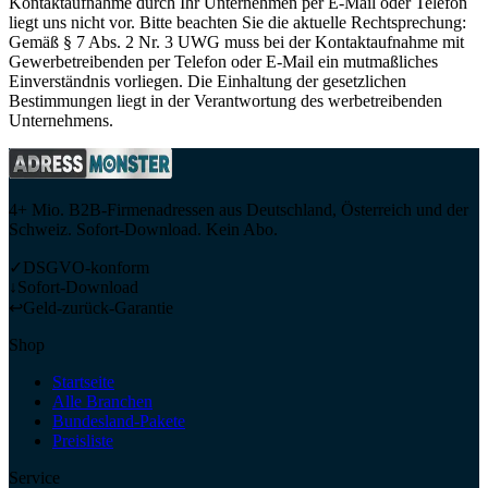
Kontaktaufnahme durch Ihr Unternehmen per E-Mail oder Telefon
liegt uns nicht vor. Bitte beachten Sie die aktuelle Rechtsprechung:
Gemäß § 7 Abs. 2 Nr. 3 UWG muss bei der Kontaktaufnahme mit
Gewerbetreibenden per Telefon oder E-Mail ein mutmaßliches
Einverständnis vorliegen. Die Einhaltung der gesetzlichen
Bestimmungen liegt in der Verantwortung des werbetreibenden
Unternehmens.
4+ Mio. B2B-Firmenadressen aus Deutschland, Österreich und der
Schweiz. Sofort-Download. Kein Abo.
✓
DSGVO-konform
↓
Sofort-Download
↩
Geld-zurück-Garantie
Shop
Startseite
Alle Branchen
Bundesland-Pakete
Preisliste
Service