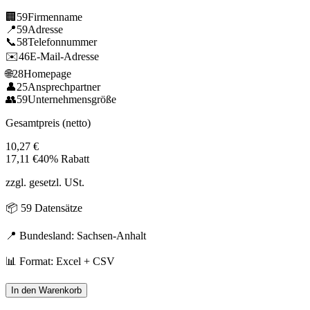
🏢
59
Firmenname
📍
59
Adresse
📞
58
Telefonnummer
✉️
46
E-Mail-Adresse
🌐
28
Homepage
👤
25
Ansprechpartner
👥
59
Unternehmensgröße
Gesamtpreis (netto)
10,27
€
17,11
€
40% Rabatt
zzgl. gesetzl. USt.
📦
59
Datensätze
📍 Bundesland:
Sachsen-Anhalt
📊 Format: Excel + CSV
In den Warenkorb