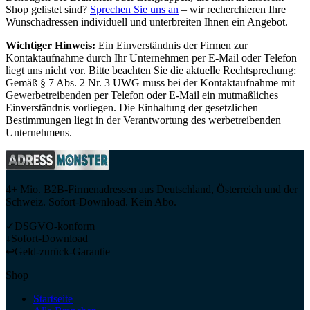
Shop gelistet sind?
Sprechen Sie uns an
– wir recherchieren Ihre
Wunschadressen individuell und unterbreiten Ihnen ein Angebot.
Wichtiger Hinweis:
Ein Einverständnis der Firmen zur
Kontaktaufnahme durch Ihr Unternehmen per E-Mail oder Telefon
liegt uns nicht vor. Bitte beachten Sie die aktuelle Rechtsprechung:
Gemäß § 7 Abs. 2 Nr. 3 UWG muss bei der Kontaktaufnahme mit
Gewerbetreibenden per Telefon oder E-Mail ein mutmaßliches
Einverständnis vorliegen. Die Einhaltung der gesetzlichen
Bestimmungen liegt in der Verantwortung des werbetreibenden
Unternehmens.
4+ Mio. B2B-Firmenadressen aus Deutschland, Österreich und der
Schweiz. Sofort-Download. Kein Abo.
✓
DSGVO-konform
↓
Sofort-Download
↩
Geld-zurück-Garantie
Shop
Startseite