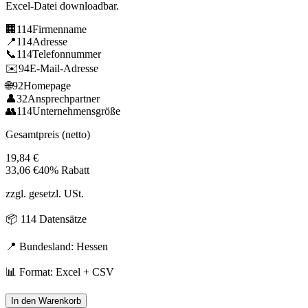
Excel-Datei downloadbar.
🏢
114
Firmenname
📍
114
Adresse
📞
114
Telefonnummer
✉️
94
E-Mail-Adresse
🌐
92
Homepage
👤
32
Ansprechpartner
👥
114
Unternehmensgröße
Gesamtpreis (netto)
19,84
€
33,06
€
40% Rabatt
zzgl. gesetzl. USt.
📦
114
Datensätze
📍 Bundesland:
Hessen
📊 Format: Excel + CSV
In den Warenkorb