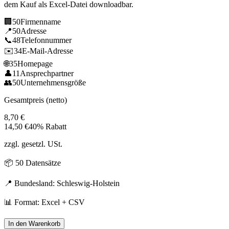
dem Kauf als Excel-Datei downloadbar.
🏢
50
Firmenname
📍
50
Adresse
📞
48
Telefonnummer
✉️
34
E-Mail-Adresse
🌐
35
Homepage
👤
11
Ansprechpartner
👥
50
Unternehmensgröße
Gesamtpreis (netto)
8,70
€
14,50
€
40% Rabatt
zzgl. gesetzl. USt.
📦
50
Datensätze
📍 Bundesland:
Schleswig-Holstein
📊 Format: Excel + CSV
In den Warenkorb