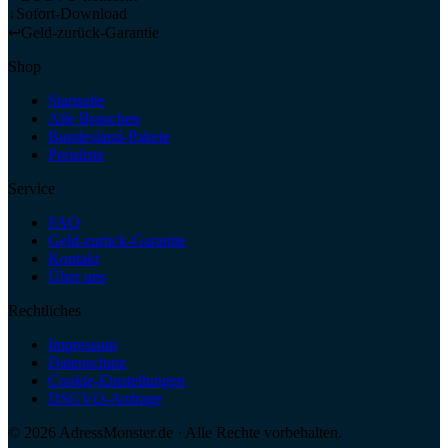
↓
Sofort-Download
↩
Geld-zurück-Garantie
Shop
Startseite
Alle Branchen
Bundesland-Pakete
Preisliste
Service
FAQ
Geld-zurück-Garantie
Kontakt
Über uns
Rechtliches
Impressum
Datenschutz
Cookie-Einstellungen
DSGVO-Anfrage
©
2026
AdressMonster.de · Alle Rechte vorbehalten.