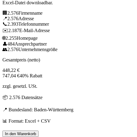
Excel-Datei downloadbar.
🏢
2.576
Firmenname
📍
2.576
Adresse
📞
2.393
Telefonnummer
✉️
2.187
E-Mail-Adresse
🌐
2.255
Homepage
👤
484
Ansprechpartner
👥
2.576
Unternehmensgröße
Gesamtpreis (netto)
448,22
€
747,04
€
40% Rabatt
zzgl. gesetzl. USt.
📦
2.576
Datensätze
📍 Bundesland:
Baden-Württemberg
📊 Format: Excel + CSV
In den Warenkorb