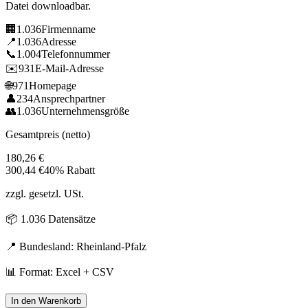
Datei downloadbar.
🏢
1.036
Firmenname
📍
1.036
Adresse
📞
1.004
Telefonnummer
✉️
931
E-Mail-Adresse
🌐
971
Homepage
👤
234
Ansprechpartner
👥
1.036
Unternehmensgröße
Gesamtpreis (netto)
180,26
€
300,44
€
40% Rabatt
zzgl. gesetzl. USt.
📦
1.036
Datensätze
📍 Bundesland:
Rheinland-Pfalz
📊 Format: Excel + CSV
In den Warenkorb