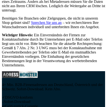
eines Zeitraums. Anders als bei Mietadressen müssen Sie die Daten
nicht aus Ihrem CRM löschen. Lediglich die Weitergabe an Dritte ist
untersagt.
Benötigen Sie Branchen oder Zielgruppen, die nicht in unserem
Shop gelistet sind?
Sprechen Sie uns an
– wir recherchieren Ihre
Wunschadressen individuell und unterbreiten Ihnen ein Angebot.
Wichtiger Hinweis:
Ein Einverständnis der Firmen zur
Kontaktaufnahme durch Ihr Unternehmen per E-Mail oder Telefon
liegt uns nicht vor. Bitte beachten Sie die aktuelle Rechtsprechung:
Gemäß § 7 Abs. 2 Nr. 3 UWG muss bei der Kontaktaufnahme mit
Gewerbetreibenden per Telefon oder E-Mail ein mutmaßliches
Einverständnis vorliegen. Die Einhaltung der gesetzlichen
Bestimmungen liegt in der Verantwortung des werbetreibenden
Unternehmens.
4+ Mio. B2B-Firmenadressen aus Deutschland, Österreich und der
Schweiz. Sofort-Download. Kein Abo.
✓
DSGVO-konform
↓
Sofort-Download
↩
Geld-zurück-Garantie