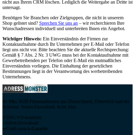
nicht aus Ihrem CRM löschen. Lediglich die Weitergabe an Dritte ist
untersagt.
Benötigen Sie Branchen oder Zielgruppen, die nicht in unserem
Shop gelistet sind?
Sprechen Sie uns an
– wir recherchieren Ihre
Wunschadressen individuell und unterbreiten Ihnen ein Angebot.
Wichtiger Hinweis:
Ein Einverständnis der Firmen zur
Kontaktaufnahme durch Ihr Unternehmen per E-Mail oder Telefon
liegt uns nicht vor. Bitte beachten Sie die aktuelle Rechtsprechung:
Gemäß § 7 Abs. 2 Nr. 3 UWG muss bei der Kontaktaufnahme mit
Gewerbetreibenden per Telefon oder E-Mail ein mutmaßliches
Einverständnis vorliegen. Die Einhaltung der gesetzlichen
Bestimmungen liegt in der Verantwortung des werbetreibenden
Unternehmens.
4+ Mio. B2B-Firmenadressen aus Deutschland, Österreich und der
Schweiz. Sofort-Download. Kein Abo.
✓
DSGVO-konform
↓
Sofort-Download
↩
Geld-zurück-Garantie