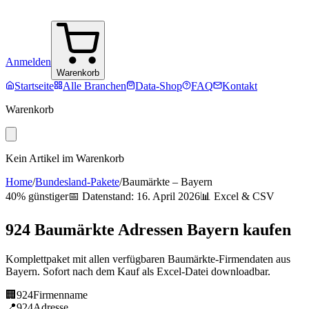
Anmelden
Warenkorb
Startseite
Alle Branchen
Data-Shop
FAQ
Kontakt
Warenkorb
Kein Artikel im Warenkorb
Home
/
Bundesland-Pakete
/
Baumärkte
–
Bayern
40% günstiger
📅 Datenstand:
16. April 2026
📊 Excel & CSV
924
Baumärkte
Adressen
Bayern
kaufen
Komplettpaket mit allen verfügbaren
Baumärkte
-Firmendaten aus
Bayern
. Sofort nach dem Kauf als Excel-Datei downloadbar.
🏢
924
Firmenname
📍
924
Adresse