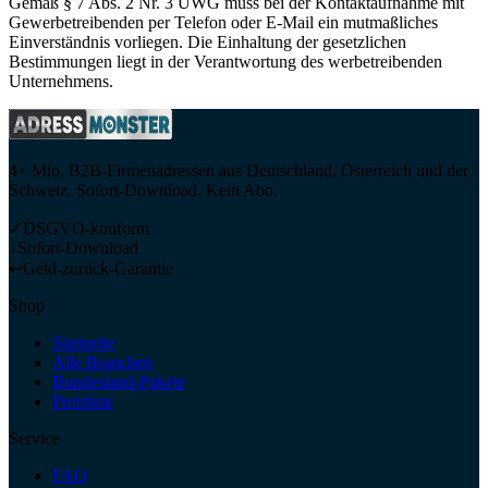
Gemäß § 7 Abs. 2 Nr. 3 UWG muss bei der Kontaktaufnahme mit
Gewerbetreibenden per Telefon oder E-Mail ein mutmaßliches
Einverständnis vorliegen. Die Einhaltung der gesetzlichen
Bestimmungen liegt in der Verantwortung des werbetreibenden
Unternehmens.
4+ Mio. B2B-Firmenadressen aus Deutschland, Österreich und der
Schweiz. Sofort-Download. Kein Abo.
✓
DSGVO-konform
↓
Sofort-Download
↩
Geld-zurück-Garantie
Shop
Startseite
Alle Branchen
Bundesland-Pakete
Preisliste
Service
FAQ