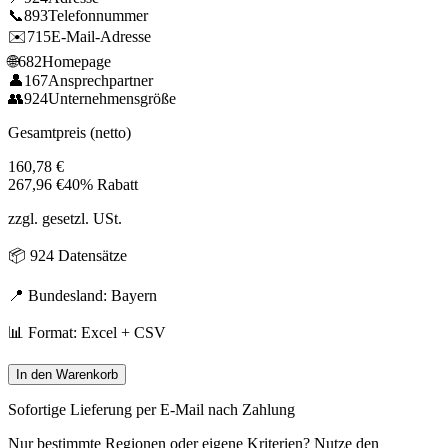
📞
893
Telefonnummer
✉️
715
E-Mail-Adresse
🌐
682
Homepage
👤
167
Ansprechpartner
👥
924
Unternehmensgröße
Gesamtpreis (netto)
160,78
€
267,96
€
40% Rabatt
zzgl. gesetzl. USt.
📦
924
Datensätze
📍 Bundesland:
Bayern
📊 Format: Excel + CSV
In den Warenkorb
Sofortige Lieferung per E-Mail nach Zahlung
Nur bestimmte Regionen oder eigene Kriterien? Nutze den