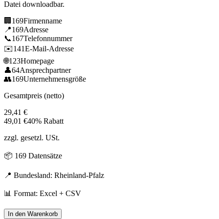
Datei downloadbar.
🏢
169
Firmenname
📍
169
Adresse
📞
167
Telefonnummer
✉️
141
E-Mail-Adresse
🌐
123
Homepage
👤
64
Ansprechpartner
👥
169
Unternehmensgröße
Gesamtpreis (netto)
29,41
€
49,01
€
40% Rabatt
zzgl. gesetzl. USt.
📦
169
Datensätze
📍 Bundesland:
Rheinland-Pfalz
📊 Format: Excel + CSV
In den Warenkorb