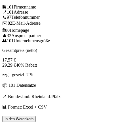
🏢
101
Firmenname
📍
101
Adresse
📞
97
Telefonnummer
✉️
82
E-Mail-Adresse
🌐
80
Homepage
👤
32
Ansprechpartner
👥
101
Unternehmensgröße
Gesamtpreis (netto)
17,57
€
29,29
€
40% Rabatt
zzgl. gesetzl. USt.
📦
101
Datensätze
📍 Bundesland:
Rheinland-Pfalz
📊 Format: Excel + CSV
In den Warenkorb