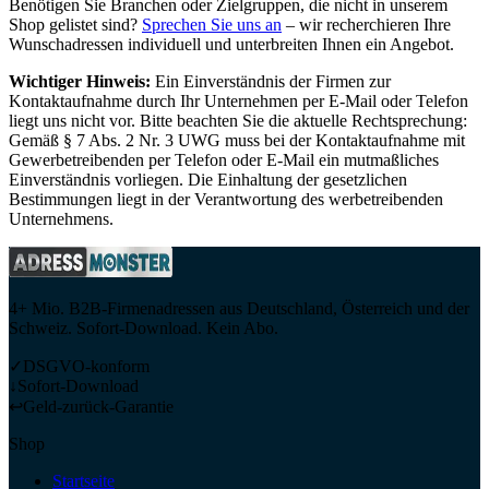
Benötigen Sie Branchen oder Zielgruppen, die nicht in unserem
Shop gelistet sind?
Sprechen Sie uns an
– wir recherchieren Ihre
Wunschadressen individuell und unterbreiten Ihnen ein Angebot.
Wichtiger Hinweis:
Ein Einverständnis der Firmen zur
Kontaktaufnahme durch Ihr Unternehmen per E-Mail oder Telefon
liegt uns nicht vor. Bitte beachten Sie die aktuelle Rechtsprechung:
Gemäß § 7 Abs. 2 Nr. 3 UWG muss bei der Kontaktaufnahme mit
Gewerbetreibenden per Telefon oder E-Mail ein mutmaßliches
Einverständnis vorliegen. Die Einhaltung der gesetzlichen
Bestimmungen liegt in der Verantwortung des werbetreibenden
Unternehmens.
4+ Mio. B2B-Firmenadressen aus Deutschland, Österreich und der
Schweiz. Sofort-Download. Kein Abo.
✓
DSGVO-konform
↓
Sofort-Download
↩
Geld-zurück-Garantie
Shop
Startseite