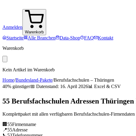
Anmelden
Warenkorb
Startseite
Alle Branchen
Data-Shop
FAQ
Kontakt
Warenkorb
Kein Artikel im Warenkorb
Home
/
Bundesland-Pakete
/
Berufsfachschulen
–
Thüringen
40% günstiger
📅 Datenstand:
16. April 2026
📊 Excel & CSV
55
Berufsfachschulen
Adressen
Thüringen
Komplettpaket mit allen verfügbaren
Berufsfachschulen
-Firmendaten
🏢
55
Firmenname
📍
55
Adresse
📞
53
Telefonnummer