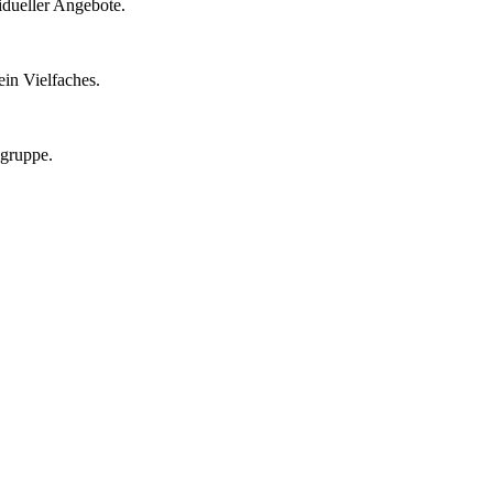
idueller Angebote.
in Vielfaches.
lgruppe.