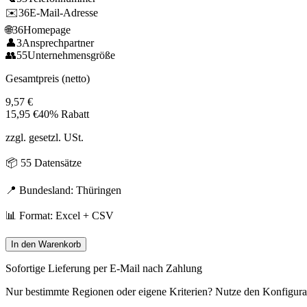
✉️
36
E-Mail-Adresse
🌐
36
Homepage
👤
3
Ansprechpartner
👥
55
Unternehmensgröße
Gesamtpreis (netto)
9,57
€
15,95
€
40% Rabatt
zzgl. gesetzl. USt.
📦
55
Datensätze
📍 Bundesland:
Thüringen
📊 Format: Excel + CSV
In den Warenkorb
Sofortige Lieferung per E-Mail nach Zahlung
Nur bestimmte Regionen oder eigene Kriterien? Nutze den Konfigura