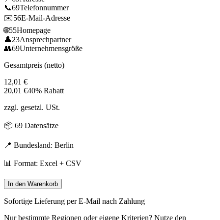
📞
69
Telefonnummer
✉️
56
E-Mail-Adresse
🌐
55
Homepage
👤
23
Ansprechpartner
👥
69
Unternehmensgröße
Gesamtpreis (netto)
12,01
€
20,01
€
40% Rabatt
zzgl. gesetzl. USt.
📦
69
Datensätze
📍 Bundesland:
Berlin
📊 Format: Excel + CSV
In den Warenkorb
Sofortige Lieferung per E-Mail nach Zahlung
Nur bestimmte Regionen oder eigene Kriterien? Nutze den