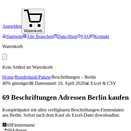
Anmelden
Warenkorb
Startseite
Alle Branchen
Data-Shop
FAQ
Kontakt
Warenkorb
Kein Artikel im Warenkorb
Home
/
Bundesland-Pakete
/
Beschriftungen
–
Berlin
40% günstiger
📅 Datenstand:
16. April 2026
📊 Excel & CSV
69
Beschriftungen
Adressen
Berlin
kaufen
Komplettpaket mit allen verfügbaren
Beschriftungen
-Firmendaten
aus
Berlin
. Sofort nach dem Kauf als Excel-Datei downloadbar.
🏢
69
Firmenname
📍
69
Adresse